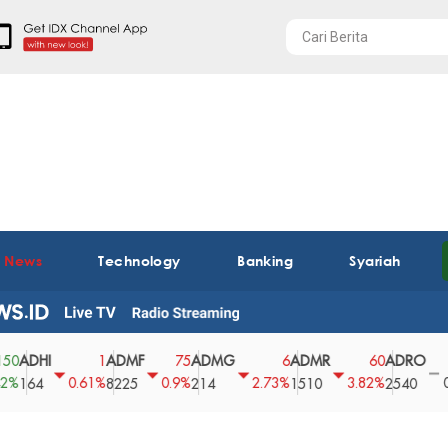
t News
Technology
Banking
Syariah
HI
ADMF
ADMG
ADMR
ADRO
AE
1
75
6
60
0
0.61%
0.9%
2.73%
3.82%
0%
4
8225
214
1510
2540
43