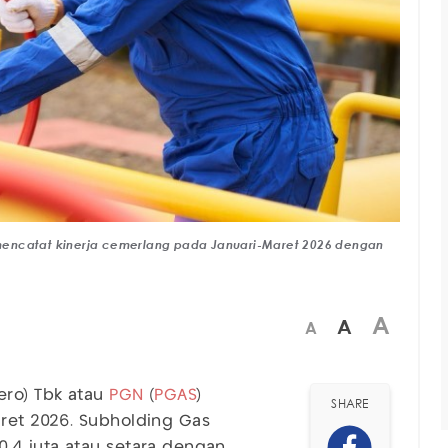
mencatat kinerja cemerlang pada Januari-Maret 2026 dengan
A
A
A
ero) Tbk atau
PGN
(
PGAS
)
SHARE
ret 2026. Subholding Gas
,4 juta atau setara dengan