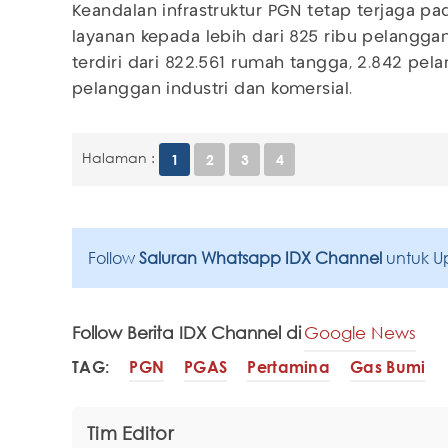
Keandalan infrastruktur PGN tetap terjaga p
layanan kepada lebih dari 825 ribu pelanggan
terdiri dari 822.561 rumah tangga, 2.842 pelan
pelanggan industri dan komersial.
Halaman :
1
2
3
4
Follow
Saluran Whatsapp IDX Channel
untuk U
Follow Berita IDX Channel di
Google News
TAG:
PGN
PGAS
Pertamina
Gas Bumi
Tim Editor