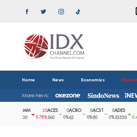
Home
News
Economics
Marke
More news:
ABMM
ACES
ACRO
ACST
ADES
A
0
20
0
0
0
150
0%
0.78%
0%
0%
0%
0.42%
2530
360
62
90
35550
1