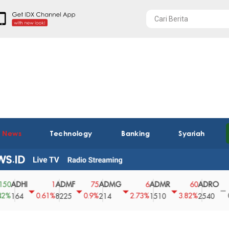
t News
Technology
Banking
Syariah
DHI
ADMF
ADMG
ADMR
ADRO
AE
1
75
6
60
0
0.61%
0.9%
2.73%
3.82%
0%
64
8225
214
1510
2540
43