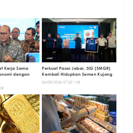
at Kerja Sama
Perkuat Pasar Jabar, SIG (SMGR)
konomi dengan
Kembali Hidupkan Semen Kujang
06/08/2026 07:20 WIB
IB