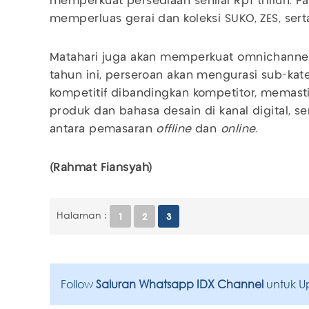
memperkuat persediaan senilai Rp1 triliun. P
memperluas gerai dan koleksi SUKO, ZES, ser
Matahari juga akan memperkuat omnichannel, 
tahun ini, perseroan akan mengurasi sub-kat
kompetitif dibandingkan kompetitor, memasti
produk dan bahasa desain di kanal digital, se
antara pemasaran
offline
dan
online
.
(Rahmat Fiansyah)
Halaman :
1
2
3
Follow
Saluran Whatsapp IDX Channel
untuk U