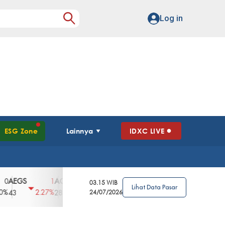
Log in
ESG Zone
Lainnya
IDXC LIVE
GS
AGII
AGRO
AGRS
AHAP
AIM
1
100
4
0
2
03.15 WIB
Lihat Data Pasar
2.27%
3.39%
2.63%
0%
2.04%
2850
148
24/07/2026
62
96
360