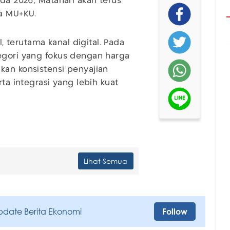
ada 2026, Matahari akan terus
ta MU+KU.
terutama kanal digital. Pada
egori yang fokus dengan harga
kan konsistensi penyajian
rta integrasi yang lebih kuat
Lihat Semua
pdate Berita Ekonomi
Follow