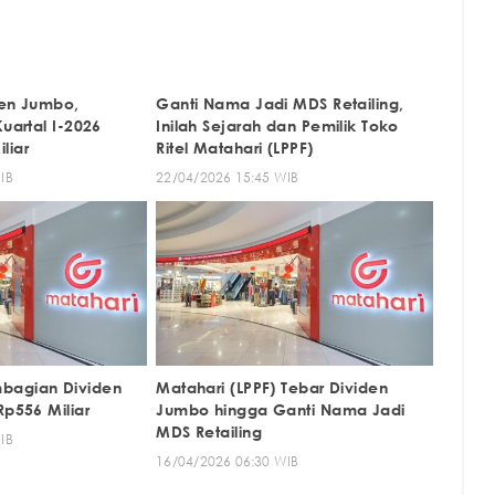
den Jumbo,
Ganti Nama Jadi MDS Retailing,
Kuartal I-2026
Inilah Sejarah dan Pemilik Toko
liar
Ritel Matahari (LPPF)
IB
22/04/2026 15:45 WIB
bagian Dividen
Matahari (LPPF) Tebar Dividen
Rp556 Miliar
Jumbo hingga Ganti Nama Jadi
MDS Retailing
IB
16/04/2026 06:30 WIB