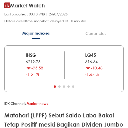
Market Watch
Last updated : 03.18 WIB | 24/07/2026
Data is a realtime snapshot, delayed at 10 minutes
Major Indexes
Currencies
IHSG
LQ45
6219.73
616.64
-95.58
-10.48
-1.51 %
-1.67 %
IDX Channel
Market news
Matahari (LPPF) Sebut Saldo Laba Bakal
Tetap Positif meski Bagikan Dividen Jumbo