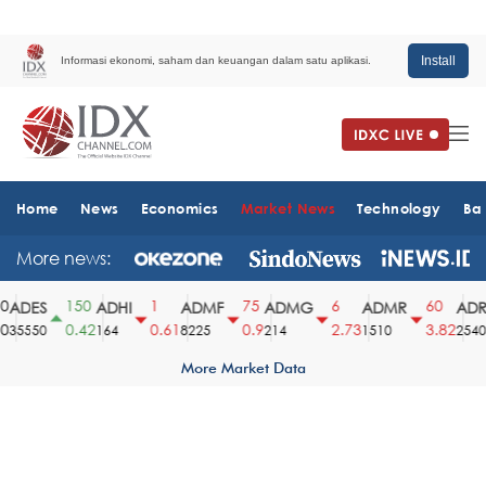
Install
Informasi ekonomi, saham dan keuangan dalam satu aplikasi.
Home
News
Economics
Market News
Technology
Ba
More news:
150
1
75
6
60
ADES
ADHI
ADMF
ADMG
ADMR
ADRO
0.42
0.61
0.9
2.73
3.82
35550
164
8225
214
1510
2540
More Market Data