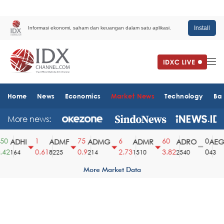
Install
Informasi ekonomi, saham dan keuangan dalam satu aplikasi.
Home
News
Economics
Market News
Technology
Ba
More news:
0
1
75
6
60
0
ADHI
ADMF
ADMG
ADMR
ADRO
AEGS
42
0.61
0.9
2.73
3.82
0
164
8225
214
1510
2540
43
More Market Data