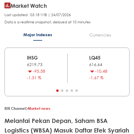
Market Watch
Last updated : 03.18 WIB | 24/07/2026
Data is a realtime snapshot, delayed at 10 minutes
Major Indexes
Currencies
IHSG
LQ45
6219.73
616.64
-95.58
-10.48
-1.51 %
-1.67 %
IDX Channel
Market news
Melantai Pekan Depan, Saham BSA
Logistics (WBSA) Masuk Daftar Efek Syariah