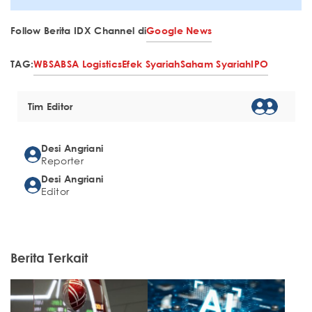
Follow Berita IDX Channel di
Google News
TAG:
WBSA
BSA Logistics
Efek Syariah
Saham Syariah
IPO
Tim Editor
Desi Angriani
Reporter
Desi Angriani
Editor
Berita Terkait