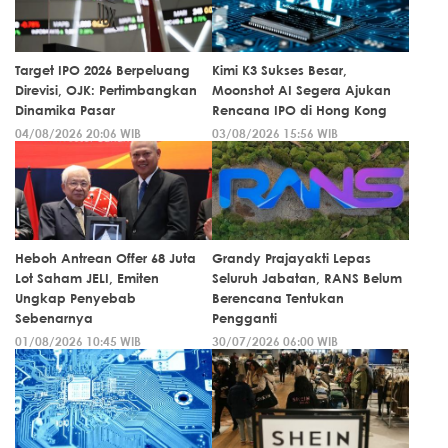
Target IPO 2026 Berpeluang
Kimi K3 Sukses Besar,
Direvisi, OJK: Pertimbangkan
Moonshot AI Segera Ajukan
Dinamika Pasar
Rencana IPO di Hong Kong
04/08/2026 20:06 WIB
03/08/2026 15:56 WIB
Heboh Antrean Offer 68 Juta
Grandy Prajayakti Lepas
Lot Saham JELI, Emiten
Seluruh Jabatan, RANS Belum
Ungkap Penyebab
Berencana Tentukan
Sebenarnya
Pengganti
01/08/2026 10:45 WIB
30/07/2026 06:00 WIB