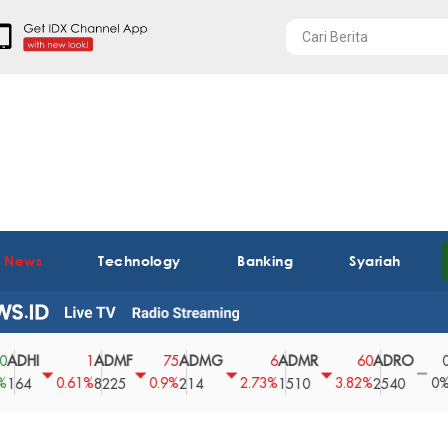
t News
Technology
Banking
Syariah
I
ADMF
ADMG
ADMR
ADRO
AEG
1
75
6
60
0
0.61%
0.9%
2.73%
3.82%
0%
8225
214
1510
2540
43