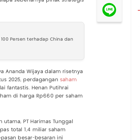
 siapa sebenarnya pihak strategis
f 100 Persen terhadap China dan
ya Ananda Wijaya dalam risetnya
stus 2025, perdagangan
saham
i fantastis. Henan Putihrai
 saham di harga Rp660 per saham
 utama, PT Harimas Tunggal
as total 1,4 miliar saham
lepasan besar-besaran ini