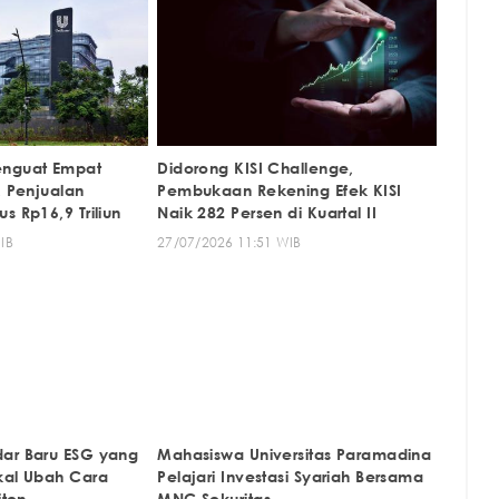
enguat Empat
Didorong KISI Challenge,
, Penjualan
Pembukaan Rekening Efek KISI
s Rp16,9 Triliun
Naik 282 Persen di Kuartal II
IB
27/07/2026 11:51 WIB
ar Baru ESG yang
Mahasiswa Universitas Paramadina
kal Ubah Cara
Pelajari Investasi Syariah Bersama
iten
MNC Sekuritas