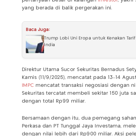
pertanyaan besar di kalangan
investor
, yakni
yang berada di balik pergerakan ini.
Baca Juga:
Trump Lobi Uni Eropa untuk Kenakan Tari
India
Direktur Utama Sucor Sekuritas Bernadus Set
Kamis (11/9/2025), mencatat pada 13–14 Agu
IMPC
mencatat transaksi negosiasi dengan nila
Sekuritas tercatat membeli sekitar 150 juta
dengan total Rp99 miliar.
Bersamaan dengan itu, dua pemegang saham
Perkasa dan PT Tunggal Jaya Investama, melep
dengan nilai lebih dari Rp900 miliar. Aksi pe