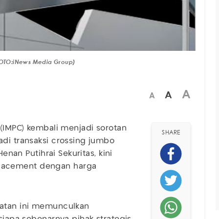
(FOTO:iNews Media Group)
A
A
A
 (IMPC) kembali menjadi sorotan
SHARE
adi transaksi crossing jumbo
Henan Putihrai Sekuritas, kini
lacement dengan harga
katan ini memunculkan