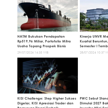
HATM Bukukan Pendapatan
Kinerja UNVR M
Rp519,96 Miliar, Portofolio Mitra
Kuartal Beruntun
Usaha Topang Prospek Bisnis
Semester I Tembu
29/07/2026 16:35 WIB
28/07/2026 10:37 W
KISI Challenge: Step Higher Sukses
PWC Sebut Stand
Digelar, KISI Apresiasi Trader dan
Dimulai 2027 Ba
Perguruan Tinggi Terbaik
Investor Nilai Em