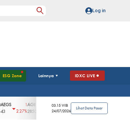
Log in
ESG Zone
Lainnya
IDXC LIVE
S
AGII
AGRO
AGRS
AHAP
AIMS
1
100
4
0
2
03.15 WIB
Lihat Data Pasar
2.27%
3.39%
2.63%
0%
2.04%
2850
148
24/07/2026
62
96
360