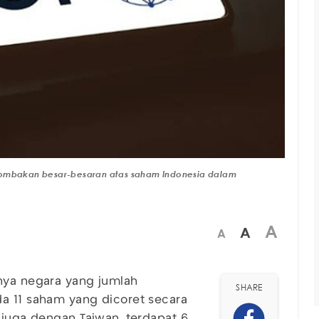
erombakan besar-besaran atas saham Indonesia dalam
A
A
A
unya negara yang jumlah
SHARE
da 11 saham yang dicoret secara
u juga dengan Taiwan, terdapat 6