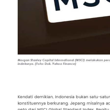
Morgan Stanley Capital International (MSCI) melakukan p
indeksnya. (Foto: Dok. Yahoo Finance)
Kendati demikian, Indonesia bukan satu-sat
konstituennya berkurang. Jepang misalnya a
neto dari MSCI Global Standard Index. Begit