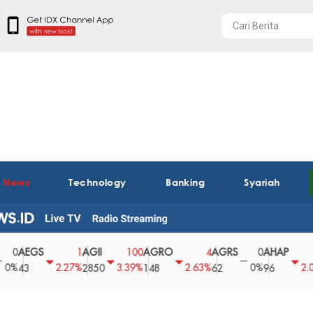
t News
Technology
Banking
Syariah
EGS
AGII
AGRO
AGRS
AHAP
A
1
100
4
0
2
2.27%
3.39%
2.63%
0%
2.04%
3
2850
148
62
96
3