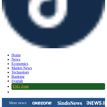
Home
News
Economics
Market News
Technology
Banking
Syariah
ESG Zone
More news: