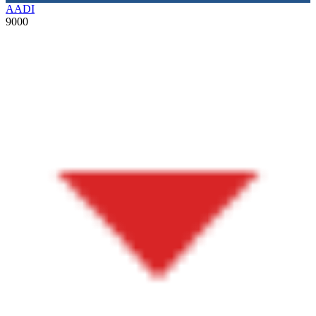
AADI
9000