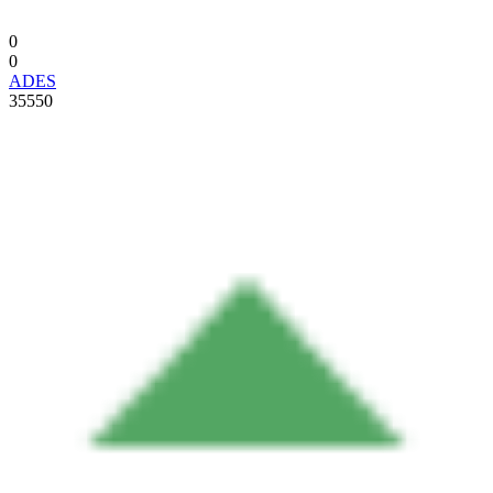
0
0
ADES
35550