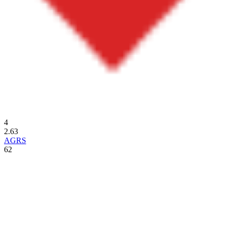
4
2.63
AGRS
62