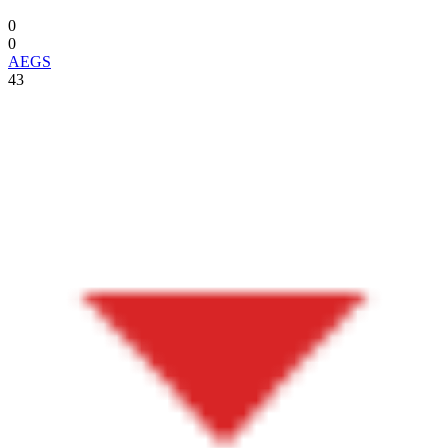
0
0
AEGS
43