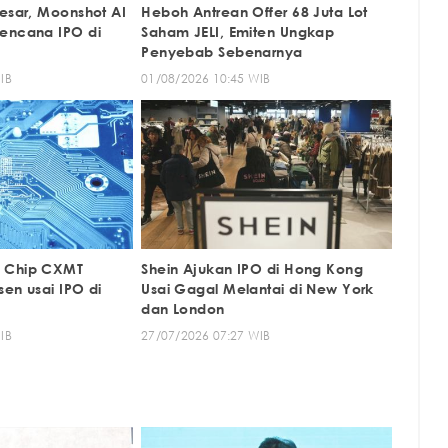
Besar, Moonshot AI
Heboh Antrean Offer 68 Juta Lot
encana IPO di
Saham JELI, Emiten Ungkap
Penyebab Sebenarnya
IB
01/08/2026 10:45 WIB
 Chip CXMT
Shein Ajukan IPO di Hong Kong
en usai IPO di
Usai Gagal Melantai di New York
dan London
IB
27/07/2026 07:27 WIB