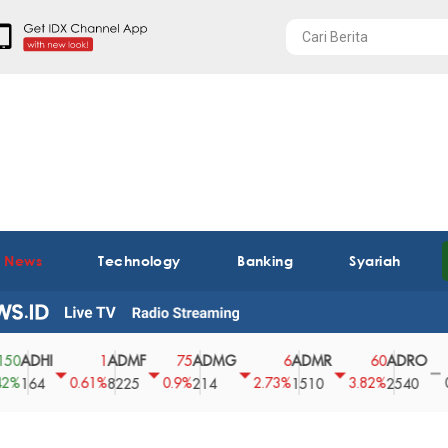
t News
Technology
Banking
Syariah
HI
ADMF
ADMG
ADMR
ADRO
AE
1
75
6
60
0
0.61%
0.9%
2.73%
3.82%
0%
4
8225
214
1510
2540
43