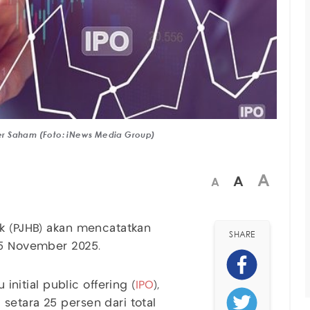
er Saham (Foto: iNews Media Group)
A
A
A
k (PJHB) akan mencatatkan
SHARE
 5 November 2025.
itial public offering (
IPO
),
setara 25 persen dari total