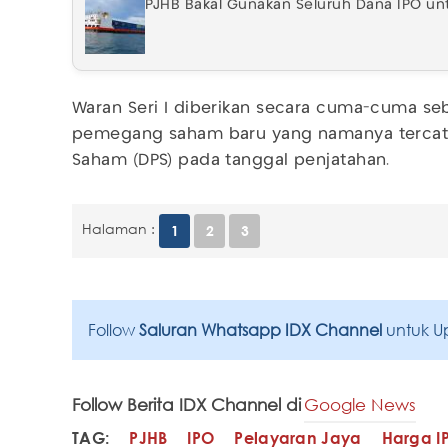
PJHB Bakal Gunakan Seluruh Dana IPO un
Waran Seri I diberikan secara cuma-cuma seb
pemegang saham baru yang namanya tercat
Saham (DPS) pada tanggal penjatahan.
Halaman :
1
2
3
Follow
Saluran Whatsapp IDX Channel
untuk U
Follow Berita IDX Channel di
Google News
TAG:
PJHB
IPO
Pelayaran Jaya
Harga I