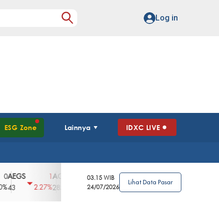
Log in
ESG Zone
Lainnya
IDXC LIVE
GS
AGII
AGRO
AGRS
AHAP
AIM
1
100
4
0
2
03.15 WIB
Lihat Data Pasar
2.27%
3.39%
2.63%
0%
2.04%
2850
148
24/07/2026
62
96
360