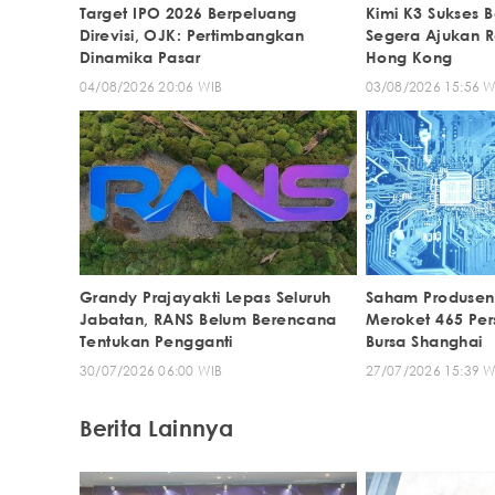
Target IPO 2026 Berpeluang
Kimi K3 Sukses 
Direvisi, OJK: Pertimbangkan
Segera Ajukan R
Dinamika Pasar
Hong Kong
04/08/2026 20:06 WIB
03/08/2026 15:56 W
Grandy Prajayakti Lepas Seluruh
Saham Produsen
Jabatan, RANS Belum Berencana
Meroket 465 Pers
Tentukan Pengganti
Bursa Shanghai
30/07/2026 06:00 WIB
27/07/2026 15:39 W
Berita Lainnya