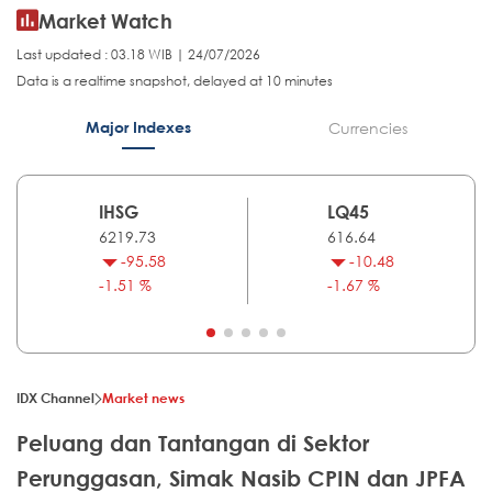
Market Watch
Last updated : 03.18 WIB | 24/07/2026
Data is a realtime snapshot, delayed at 10 minutes
Major Indexes
Currencies
IHSG
LQ45
6219.73
616.64
-95.58
-10.48
-1.51 %
-1.67 %
IDX Channel
Market news
Peluang dan Tantangan di Sektor
Perunggasan, Simak Nasib CPIN dan JPFA