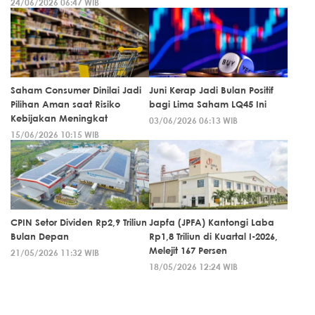
24/06/2026 06:47 WIB
Saham Consumer Dinilai Jadi
Juni Kerap Jadi Bulan Positif
Pilihan Aman saat Risiko
bagi Lima Saham LQ45 Ini
Kebijakan Meningkat
03/06/2026 06:13 WIB
15/06/2026 10:15 WIB
CPIN Setor Dividen Rp2,9 Triliun
Japfa (JPFA) Kantongi Laba
Bulan Depan
Rp1,8 Triliun di Kuartal I-2026,
Melejit 167 Persen
21/05/2026 11:32 WIB
18/05/2026 12:24 WIB