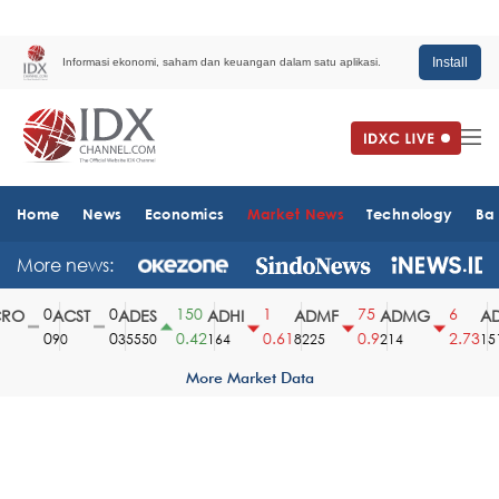
Install
Informasi ekonomi, saham dan keuangan dalam satu aplikasi.
Home
News
Economics
Market News
Technology
Ba
More news:
0
0
150
1
75
6
O
ACST
ADES
ADHI
ADMF
ADMG
ADM
0
0
0.42
0.61
0.9
2.73
90
35550
164
8225
214
1510
More Market Data