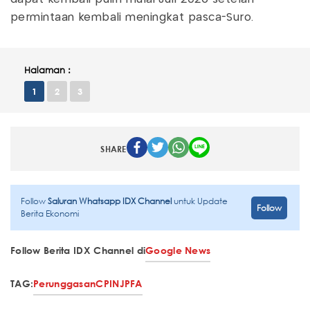
permintaan kembali meningkat pasca-Suro.
Halaman :
1
2
3
SHARE
Follow
Saluran Whatsapp IDX Channel
untuk Update
Follow
Berita Ekonomi
Follow Berita IDX Channel di
Google News
TAG:
Perunggasan
CPIN
JPFA