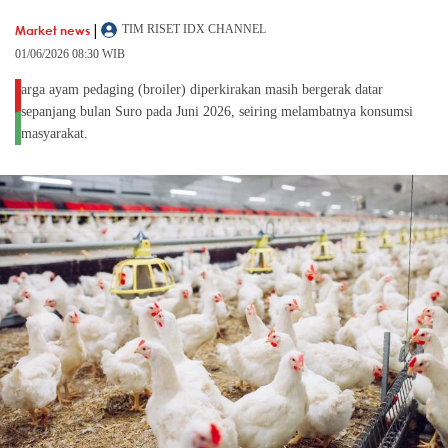
|
Market news
TIM RISET IDX CHANNEL
01/06/2026 08:30 WIB
arga ayam pedaging (broiler) diperkirakan masih bergerak datar
sepanjang bulan Suro pada Juni 2026, seiring melambatnya konsumsi
masyarakat.