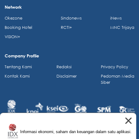
Network
Okezone
Sindonews
iNews
Booking Hotel
RCTI+
MNC Trijaya
VISION+
Company Profile
Tentang Kami
Redaksi
Privacy Policy
Kontak Kami
Disclaimer
Pedoman Media
Siber
Informasi ekonomi, saham dan keuangan dalam satu aplikasi.
© 2026 IDX Channel. All Rights Reserved.