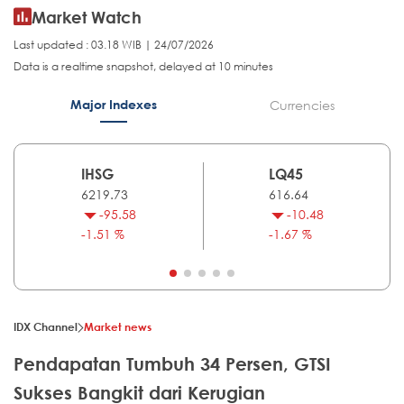
Market Watch
Last updated : 03.18 WIB | 24/07/2026
Data is a realtime snapshot, delayed at 10 minutes
Major Indexes
Currencies
IHSG
LQ45
6219.73
616.64
-95.58
-10.48
-1.51 %
-1.67 %
IDX Channel
Market news
Pendapatan Tumbuh 34 Persen, GTSI
Sukses Bangkit dari Kerugian