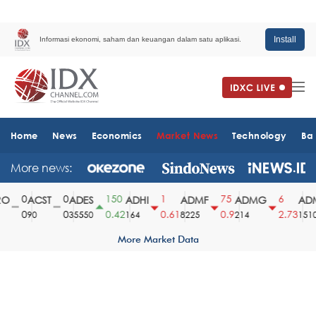
Install
Informasi ekonomi, saham dan keuangan dalam satu aplikasi.
Home
News
Economics
Market News
Technology
Ba
More news:
0
0
150
1
75
6
O
ACST
ADES
ADHI
ADMF
ADMG
ADM
0
0
0.42
0.61
0.9
2.73
90
35550
164
8225
214
1510
More Market Data