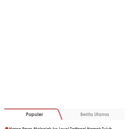
Populer
Berita Utama
Harga Emas Melonjak ke Level Tertinggi Hampir Tujuh