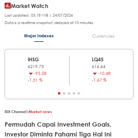
Market Watch
Last updated : 03.18 WIB | 24/07/2026
Data is a realtime snapshot, delayed at 10 minutes
Major Indexes
Currencies
IHSG
LQ45
6219.73
616.64
-95.58
-10.48
-1.51 %
-1.67 %
IDX Channel
Market news
Permudah Capai Investment Goals,
Investor Diminta Pahami Tiga Hal Ini