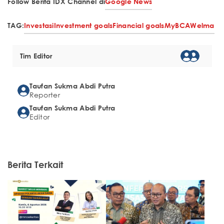
Follow Berita IDX Channel di
Google News
TAG:
Investasi
Investment goals
Financial goals
MyBCA
Welma
Tim Editor
Taufan Sukma Abdi Putra
Reporter
Taufan Sukma Abdi Putra
Editor
Berita Terkait