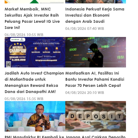
Market Membaik, MNC
Indonesia Perkuat Kerja Sama
Sekuritas Ajak Investor Raih
Investasi dan Ekonomi
Peluang Pasar Lewat IG Live
dengan Arab Saudi
Sore Ini!
06/08/2026 07:40 WIB
06/08/2026 10:55 WIB
Jadilah Auto Invest Champion
Manfaatkan AI, Fasilitas Ini
di MotionTrade untuk
Bantu Investor Pahami Kondisi
Menangkan Reward Reksa
Pasar 70 Persen Lebih Cepat
Dana dari Danapathi AM!
04/08/2026 20:10 WIB
05/08/2026 15:35 WIB
PMI Manufaktur RI Kembali ke
Jangan Asal Cairkan Deposito