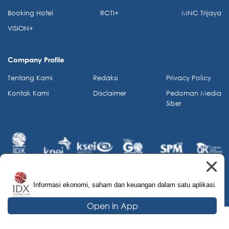
Booking Hotel
RCTI+
MNC Trijaya
VISION+
Company Profile
Tentang Kami
Redaksi
Privacy Policy
Kontak Kami
Disclaimer
Pedoman Media
Siber
Informasi ekonomi, saham dan keuangan dalam satu aplikasi.
© 2026 IDX Channel. All Rights Reserved.
Open in App