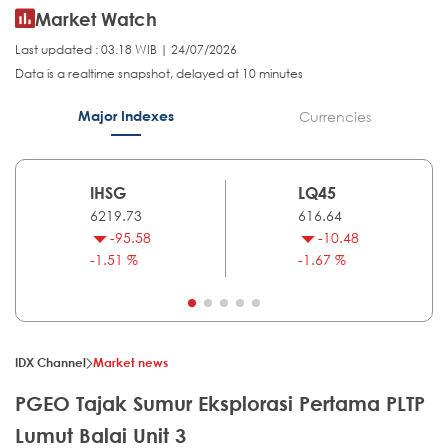
Market Watch
Last updated : 03.18 WIB | 24/07/2026
Data is a realtime snapshot, delayed at 10 minutes
Major Indexes
Currencies
IHSG
LQ45
6219.73
616.64
-95.58
-10.48
-1.51 %
-1.67 %
IDX Channel
Market news
PGEO Tajak Sumur Eksplorasi Pertama PLTP
Lumut Balai Unit 3