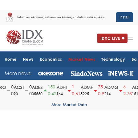
Install
Informasi ekonomi, saham dan keuangan dalam satu aplikasi.
Home
News
Economics
Market News
Technology
Ba
More news:
0
0
150
1
75
6
O
ACST
ADES
ADHI
ADMF
ADMG
ADM
0
0
0.42
0.61
0.9
2.73
90
35550
164
8225
214
1510
More Market Data