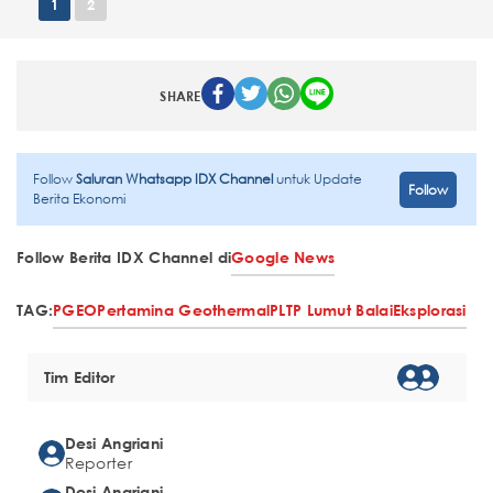
1
2
SHARE
Follow
Saluran Whatsapp IDX Channel
untuk Update
Follow
Berita Ekonomi
Follow Berita IDX Channel di
Google News
TAG:
PGEO
Pertamina Geothermal
PLTP Lumut Balai
Eksplorasi
Tim Editor
Desi Angriani
Reporter
Desi Angriani