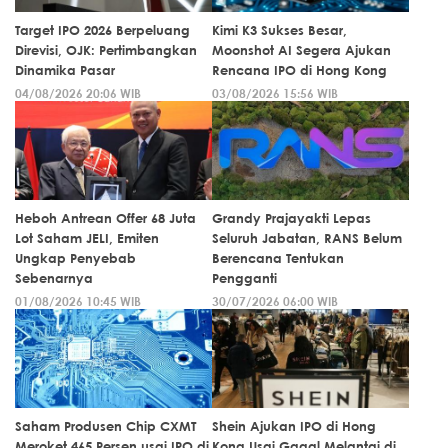
Target IPO 2026 Berpeluang
Kimi K3 Sukses Besar,
Direvisi, OJK: Pertimbangkan
Moonshot AI Segera Ajukan
Dinamika Pasar
Rencana IPO di Hong Kong
04/08/2026 20:06 WIB
03/08/2026 15:56 WIB
Heboh Antrean Offer 68 Juta
Grandy Prajayakti Lepas
Lot Saham JELI, Emiten
Seluruh Jabatan, RANS Belum
Ungkap Penyebab
Berencana Tentukan
Sebenarnya
Pengganti
01/08/2026 10:45 WIB
30/07/2026 06:00 WIB
Saham Produsen Chip CXMT
Shein Ajukan IPO di Hong
Meroket 465 Persen usai IPO di
Kong Usai Gagal Melantai di