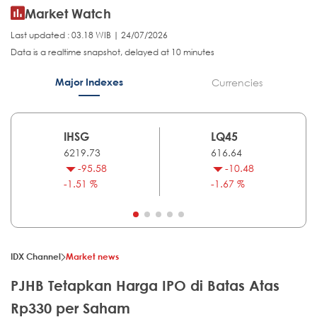
Market Watch
Last updated : 03.18 WIB | 24/07/2026
Data is a realtime snapshot, delayed at 10 minutes
Major Indexes
Currencies
IHSG
LQ45
6219.73
616.64
-95.58
-10.48
-1.51 %
-1.67 %
IDX Channel
Market news
PJHB Tetapkan Harga IPO di Batas Atas
Rp330 per Saham