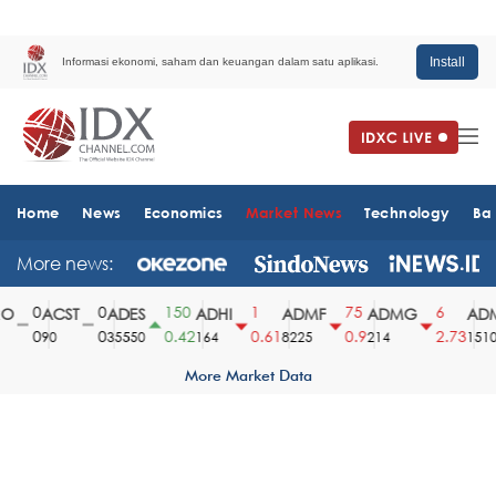
Install
Informasi ekonomi, saham dan keuangan dalam satu aplikasi.
Home
News
Economics
Market News
Technology
Ba
More news:
0
0
150
1
75
6
ACST
ADES
ADHI
ADMF
ADMG
ADM
0
0
0.42
0.61
0.9
2.73
90
35550
164
8225
214
1510
More Market Data