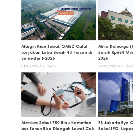
Margin Kian Tebal, OMED Catat
Mitra Keluarga 
Lonjakan Laba Bersih 43 Persen di
Bersih Rp684 Mili
Semester I-2026
2026
01/08/2026 21:56 WIB
29/07/2026 00:05 W
Menkes Sebut 750 Ribu Kematian
RS Jakarta Eye 
per Tahun Bisa Dicegah Lewat Cek
Bakal IPO, Lepa