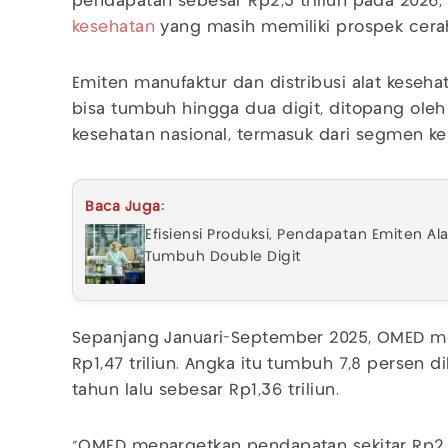
pendapatan sebesar Rp2,3 triliun pada 2026,
kesehatan
yang masih memiliki prospek cera
Emiten manufaktur dan distribusi alat keseh
bisa tumbuh hingga dua digit, ditopang oleh
kesehatan nasional, termasuk dari segmen ke
Baca Juga:
Efisiensi Produksi, Pendapatan Emiten Al
Tumbuh Double Digit
Sepanjang Januari-September 2025, OMED m
Rp1,47 triliun. Angka itu tumbuh 7,8 persen
tahun lalu sebesar Rp1,36 triliun.
"OMED menargetkan pendapatan sekitar Rp2,3