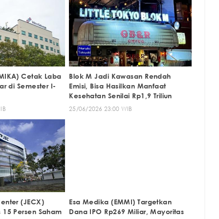
(MIKA) Cetak Laba
Blok M Jadi Kawasan Rendah
ar di Semester I-
Emisi, Bisa Hasilkan Manfaat
Kesehatan Senilai Rp1,9 Triliun
IB
25/06/2026 23:00 WIB
Center (JECX)
Esa Medika (EMMI) Targetkan
s 15 Persen Saham
Dana IPO Rp269 Miliar, Mayoritas