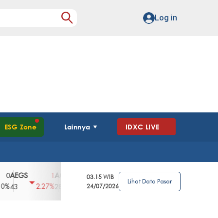
Log in
ESG Zone
Lainnya
IDXC LIVE
GS
AGII
AGRO
AGRS
AHAP
AIM
1
100
4
0
2
03.15 WIB
Lihat Data Pasar
2.27%
3.39%
2.63%
0%
2.04%
2850
148
24/07/2026
62
96
360