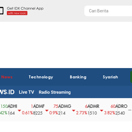
t News
Technology
Banking
Syariah
HI
ADMF
ADMG
ADMR
ADRO
AE
1
75
6
60
0
0.61%
0.9%
2.73%
3.82%
0%
4
8225
214
1510
2540
43