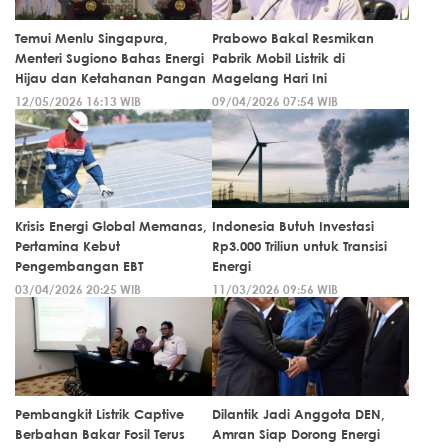
Temui Menlu Singapura,
Prabowo Bakal Resmikan
Menteri Sugiono Bahas Energi
Pabrik Mobil Listrik di
Hijau dan Ketahanan Pangan
Magelang Hari Ini
12/05/2026 16:13 WIB
09/04/2026 07:54 WIB
Krisis Energi Global Memanas,
Indonesia Butuh Investasi
Pertamina Kebut
Rp3.000 Triliun untuk Transisi
Pengembangan EBT
Energi
03/04/2026 20:25 WIB
11/03/2026 09:56 WIB
Pembangkit Listrik Captive
Dilantik Jadi Anggota DEN,
Berbahan Bakar Fosil Terus
Amran Siap Dorong Energi