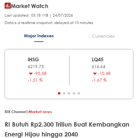
Market Watch
Last updated : 03.18 WIB | 24/07/2026
Data is a realtime snapshot, delayed at 10 minutes
Major Indexes
Currencies
IHSG
LQ45
6219.73
616.64
-95.58
-10.48
-1.51 %
-1.67 %
IDX Channel
Market news
RI Butuh Rp2.300 Triliun Buat Kembangkan
Energi Hijau hingga 2040