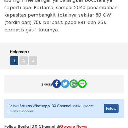
ibu ingin mendengar ya barangkali bocorannya
seperti apa. Pertama, sampai 2040 penambahan
kapasitas pembangkit totalnya sekitar 80 GW
(terdiri dari) 75% berbasis pada EBT dan 25%
berbasis gas," tuturnya.
Halaman :
1
2
3
SHARE
Follow
Saluran Whatsapp IDX Channel
untuk Update
Follow
Berita Ekonomi
Follow Berita IDX Channel di
Google News