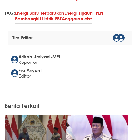
TAG:
Energi Baru Terbarukan
Energi Hijau
PT PLN
Pembangkit Listrik EBT
Anggaran ebt
Tim Editor
Atikah Umiyani/MPI
Reporter
Fiki Ariyanti
Editor
Berita Terkait