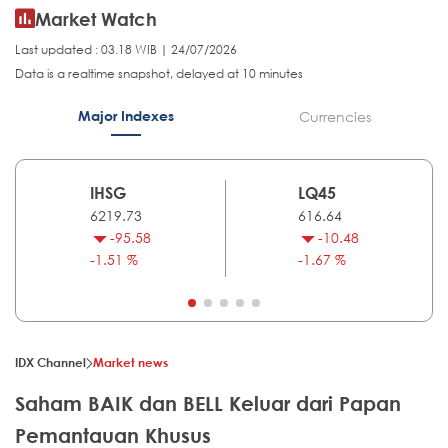
Market Watch
Last updated : 03.18 WIB | 24/07/2026
Data is a realtime snapshot, delayed at 10 minutes
Major Indexes
Currencies
IHSG
LQ45
6219.73
616.64
-95.58
-10.48
-1.51 %
-1.67 %
IDX Channel
Market news
Saham BAIK dan BELL Keluar dari Papan
Pemantauan Khusus