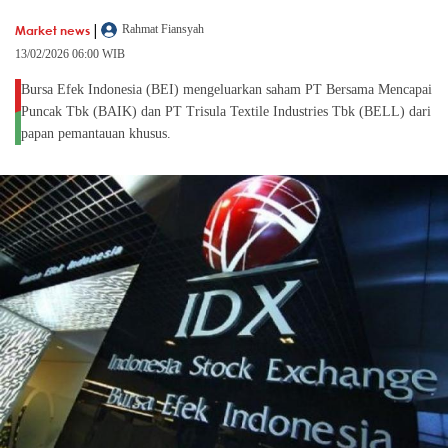
|
Market news
Rahmat Fiansyah
13/02/2026 06:00 WIB
Bursa Efek Indonesia (BEI) mengeluarkan saham PT Bersama Mencapai
Puncak Tbk (BAIK) dan PT Trisula Textile Industries Tbk (BELL) dari
papan pemantauan khusus.