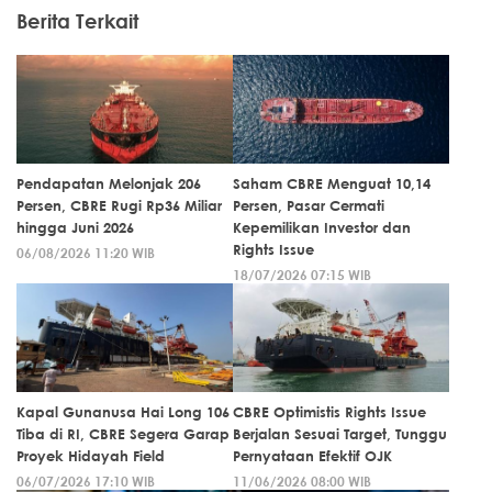
Berita Terkait
Pendapatan Melonjak 206
Saham CBRE Menguat 10,14
Persen, CBRE Rugi Rp36 Miliar
Persen, Pasar Cermati
hingga Juni 2026
Kepemilikan Investor dan
Rights Issue
06/08/2026 11:20 WIB
18/07/2026 07:15 WIB
Kapal Gunanusa Hai Long 106
CBRE Optimistis Rights Issue
Tiba di RI, CBRE Segera Garap
Berjalan Sesuai Target, Tunggu
Proyek Hidayah Field
Pernyataan Efektif OJK
06/07/2026 17:10 WIB
11/06/2026 08:00 WIB