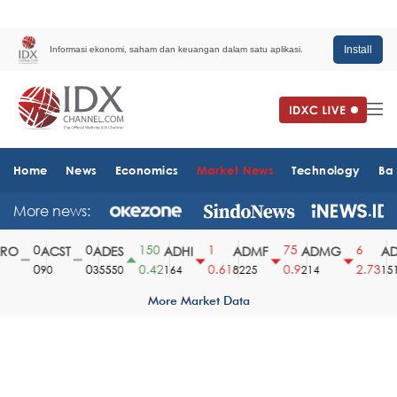
Install
Informasi ekonomi, saham dan keuangan dalam satu aplikasi.
Home
News
Economics
Market News
Technology
Ba
More news:
0
0
150
1
75
6
O
ACST
ADES
ADHI
ADMF
ADMG
AD
0
0
0.42
0.61
0.9
2.73
90
35550
164
8225
214
1510
More Market Data