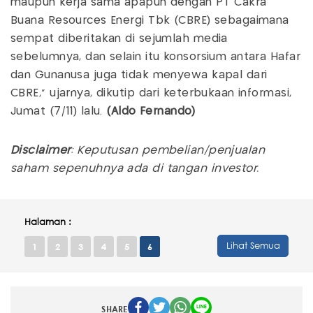
maupun kerja sama apapun dengan PT Cakra
Buana Resources Energi Tbk (CBRE) sebagaimana
sempat diberitakan di sejumlah media
sebelumnya, dan selain itu konsorsium antara Hafar
dan Gunanusa juga tidak menyewa kapal dari
CBRE,” ujarnya, dikutip dari keterbukaan informasi,
Jumat (7/11) lalu.
(Aldo Fernando)
Disclaimer
: Keputusan pembelian/penjualan
saham sepenuhnya ada di tangan investor.
Halaman :
Lihat Semua
1
2
3
4
5
6
SHARE