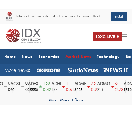
Install
Informasi ekonomi, saham dan keuangan dalam satu aplikasi.
Home
News
Economics
Market News
Technology
Ba
More news:
0
0
150
1
75
6
ACST
ADES
ADHI
ADMF
ADMG
ADMR
0
0
0.42
0.61
0.9
2.73
90
35550
164
8225
214
1510
More Market Data