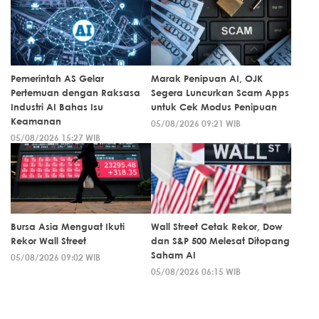
Pemerintah AS Gelar
Marak Penipuan AI, OJK
Pertemuan dengan Raksasa
Segera Luncurkan Scam Apps
Industri AI Bahas Isu
untuk Cek Modus Penipuan
Keamanan
05/08/2026 09:21 WIB
05/08/2026 15:27 WIB
Bursa Asia Menguat Ikuti
Wall Street Cetak Rekor, Dow
Rekor Wall Street
dan S&P 500 Melesat Ditopang
Saham AI
05/08/2026 09:02 WIB
05/08/2026 06:15 WIB