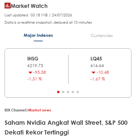
Market Watch
Last updated : 03.18 WIB | 24/07/2026
Data is a realtime snapshot, delayed at 10 minutes
Major Indexes
Currencies
IHSG
LQ45
6219.73
616.64
-95.58
-10.48
-1.51 %
-1.67 %
IDX Channel
Market news
Saham Nvidia Angkat Wall Street, S&P 500
Dekati Rekor Tertinggi