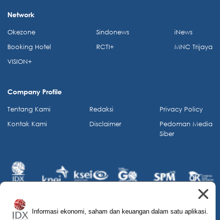
Network
Okezone
Sindonews
iNews
Booking Hotel
RCTI+
MNC Trijaya
VISION+
Company Profile
Tentang Kami
Redaksi
Privacy Policy
Kontak Kami
Disclaimer
Pedoman Media
Siber
Informasi ekonomi, saham dan keuangan dalam satu aplikasi.
© 2026 IDX Channel. All Rights Reserved.