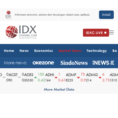
Install
Informasi ekonomi, saham dan keuangan dalam satu aplikasi.
Home
News
Economics
Market News
Technology
Ba
More news:
0
0
150
1
75
6
ACST
ADES
ADHI
ADMF
ADMG
ADMR
0
0
0.42
0.61
0.9
2.73
90
35550
164
8225
214
1510
More Market Data