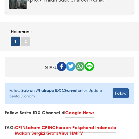
Rp10,7 Triliun Buat Charoen (CPIN)
Halaman :
1
2
SHARE
Follow
Saluran Whatsapp IDX Channel
untuk Update
Follow
Berita Ekonomi
Follow Berita IDX Channel di
Google News
TAG:
CPIN
Saham CPIN
Charoen Pokphand Indonesia
Makan Bergizi Gratis
Virus HMPV