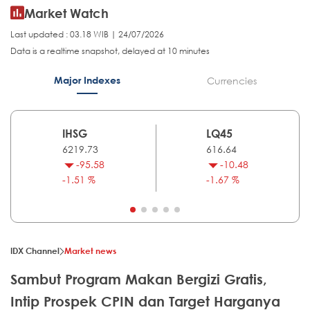
Market Watch
Last updated : 03.18 WIB | 24/07/2026
Data is a realtime snapshot, delayed at 10 minutes
Major Indexes
Currencies
IHSG
LQ45
6219.73
616.64
-95.58
-10.48
-1.51 %
-1.67 %
IDX Channel
Market news
Sambut Program Makan Bergizi Gratis,
Intip Prospek CPIN dan Target Harganya