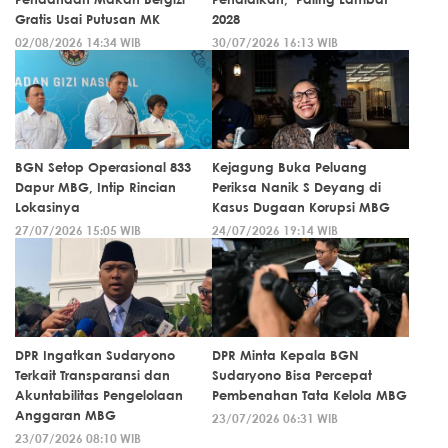
Gratis Usai Putusan MK
2028
02/08/2026 14:34 WIB
30/07/2026 16:13 WIB
BGN Setop Operasional 833
Kejagung Buka Peluang
Dapur MBG, Intip Rincian
Periksa Nanik S Deyang di
Lokasinya
Kasus Dugaan Korupsi MBG
27/07/2026 15:05 WIB
24/07/2026 19:14 WIB
DPR Ingatkan Sudaryono
DPR Minta Kepala BGN
Terkait Transparansi dan
Sudaryono Bisa Percepat
Akuntabilitas Pengelolaan
Pembenahan Tata Kelola MBG
Anggaran MBG
23/07/2026 06:31 WIB
23/07/2026 08:10 WIB