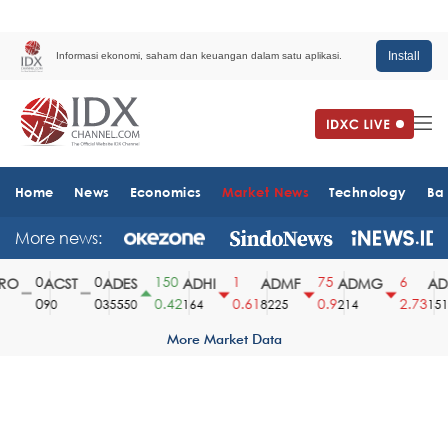
Install
Informasi ekonomi, saham dan keuangan dalam satu aplikasi.
Home
News
Economics
Market News
Technology
Ba
More news:
0
0
150
1
75
6
O
ACST
ADES
ADHI
ADMF
ADMG
ADM
0
0
0.42
0.61
0.9
2.73
90
35550
164
8225
214
1510
More Market Data