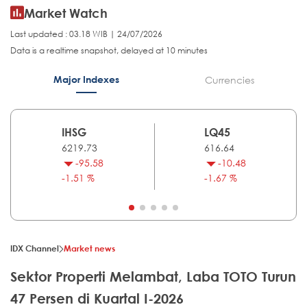
Market Watch
Last updated : 03.18 WIB | 24/07/2026
Data is a realtime snapshot, delayed at 10 minutes
Major Indexes
Currencies
IHSG
LQ45
6219.73
616.64
-95.58
-10.48
-1.51 %
-1.67 %
IDX Channel
Market news
Sektor Properti Melambat, Laba TOTO Turun
47 Persen di Kuartal I-2026