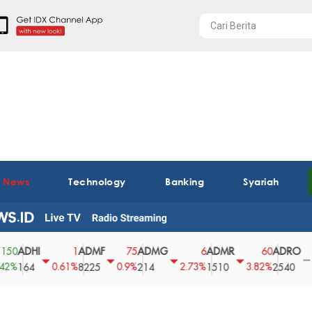
t News
Technology
Banking
Syariah
ADHI
ADMF
ADMG
ADMR
ADRO
A
1
75
6
60
0
0.61%
0.9%
2.73%
3.82%
0%
164
8225
214
1510
2540
4