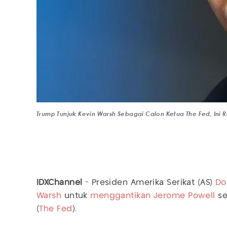
Trump Tunjuk Kevin Warsh Sebagai Calon Ketua The Fed, Ini 
IDXChannel
- Presiden Amerika Serikat (AS)
Do
Warsh
untuk
menggantikan Jerome Powell
se
(
The Fed
).