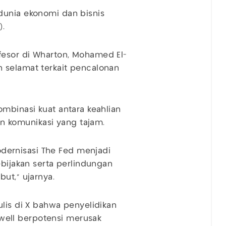
dunia ekonomi dan bisnis
).
fesor di Wharton, Mohamed El-
 selamat terkait pencalonan
ombinasi kuat antara keahlian
 komunikasi yang tajam.
ernisasi The Fed menjadi
ebijakan serta perlindungan
ut," ujarnya.
ulis di X bahwa penyelidikan
ell berpotensi merusak