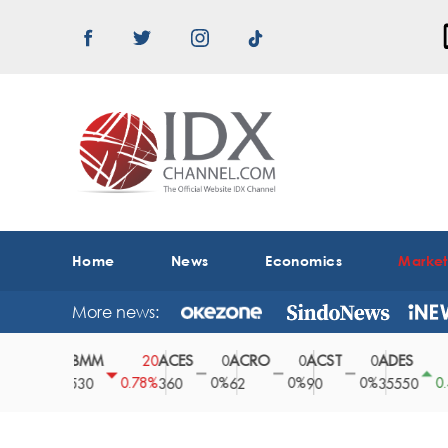
Home
News
Economics
Marke
More news:
ABMM
ACES
ACRO
ACST
ADES
0
20
0
0
0
150
0%
0.78%
0%
0%
0%
0.42%
2530
360
62
90
35550