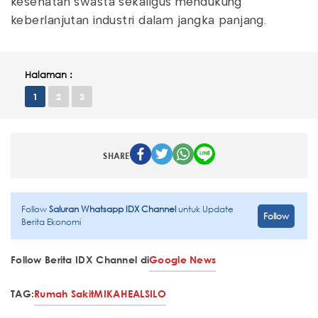
kesehatan swasta sekaligus mendukung
keberlanjutan industri dalam jangka panjang.
Halaman :
1
2
3
SHARE
Follow
Saluran Whatsapp IDX Channel
untuk Update
Follow
Berita Ekonomi
Follow Berita IDX Channel di
Google News
TAG:
Rumah Sakit
MIKA
HEAL
SILO