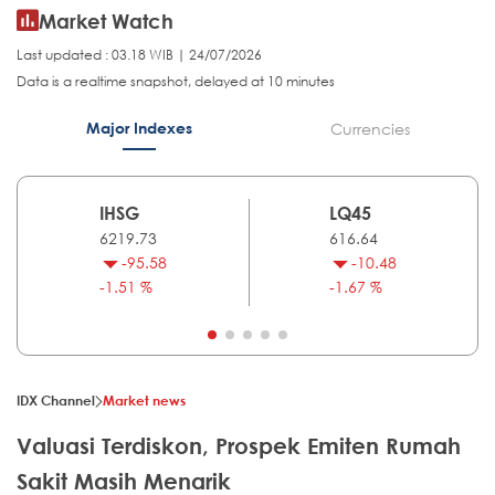
Market Watch
Last updated : 03.18 WIB | 24/07/2026
Data is a realtime snapshot, delayed at 10 minutes
Major Indexes
Currencies
IHSG
LQ45
6219.73
616.64
-95.58
-10.48
-1.51 %
-1.67 %
IDX Channel
Market news
Valuasi Terdiskon, Prospek Emiten Rumah
Sakit Masih Menarik