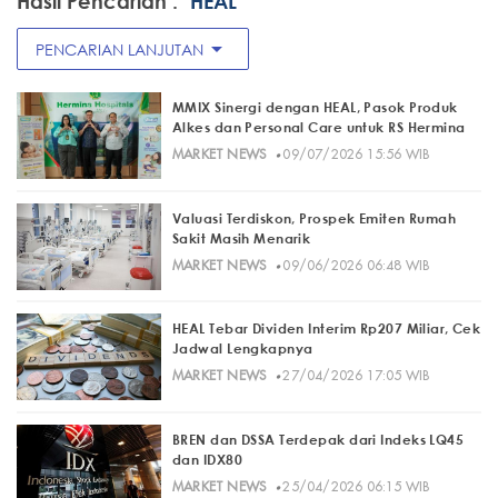
Hasil Pencarian :
"HEAL"
arrow_drop_down
PENCARIAN LANJUTAN
MMIX Sinergi dengan HEAL, Pasok Produk
Alkes dan Personal Care untuk RS Hermina
·
MARKET NEWS
09/07/2026 15:56 WIB
Valuasi Terdiskon, Prospek Emiten Rumah
Sakit Masih Menarik
·
MARKET NEWS
09/06/2026 06:48 WIB
HEAL Tebar Dividen Interim Rp207 Miliar, Cek
Jadwal Lengkapnya
·
MARKET NEWS
27/04/2026 17:05 WIB
BREN dan DSSA Terdepak dari Indeks LQ45
dan IDX80
·
MARKET NEWS
25/04/2026 06:15 WIB