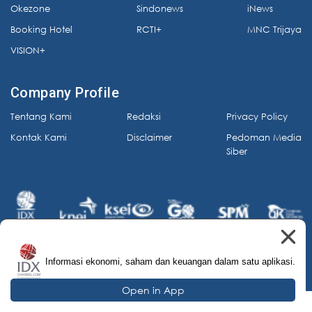
Okezone
Sindonews
iNews
Booking Hotel
RCTI+
MNC Trijaya
VISION+
Company Profile
Tentang Kami
Redaksi
Privacy Policy
Kontak Kami
Disclaimer
Pedoman Media
Siber
Informasi ekonomi, saham dan keuangan dalam satu aplikasi.
© 2026 IDX Channel. All Rights Reserved.
Open in App