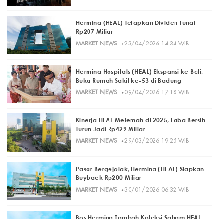
Hermina (HEAL) Tetapkan Dividen Tunai
Rp207 Miliar
·
MARKET NEWS
23/04/2026 14:34 WIB
Hermina Hospitals (HEAL) Ekspansi ke Bali,
Buka Rumah Sakit ke-53 di Badung
·
MARKET NEWS
09/04/2026 17:18 WIB
Kinerja HEAL Melemah di 2025, Laba Bersih
Turun Jadi Rp429 Miliar
·
MARKET NEWS
29/03/2026 19:25 WIB
Pasar Bergejolak, Hermina (HEAL) Siapkan
Buyback Rp200 Miliar
·
MARKET NEWS
30/01/2026 06:32 WIB
Bos Hermina Tambah Koleksi Saham HEAL,