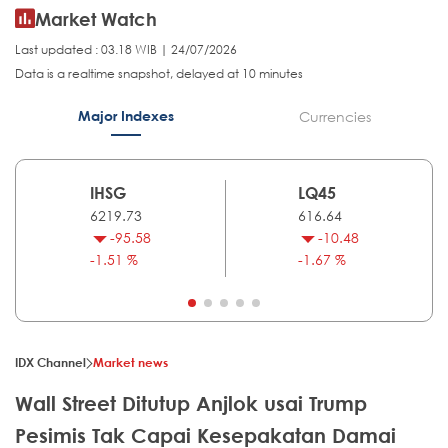
Market Watch
Last updated : 03.18 WIB | 24/07/2026
Data is a realtime snapshot, delayed at 10 minutes
Major Indexes
Currencies
IHSG
LQ45
6219.73
616.64
-95.58
-10.48
-1.51 %
-1.67 %
IDX Channel
Market news
Wall Street Ditutup Anjlok usai Trump
Pesimis Tak Capai Kesepakatan Damai