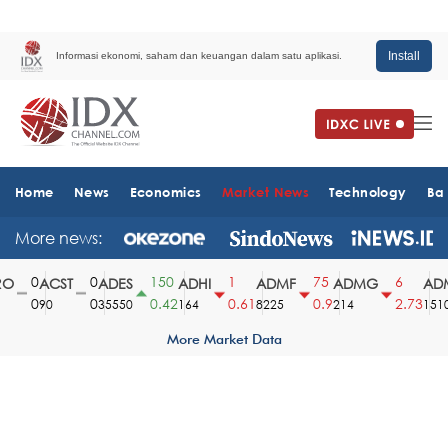
Install
Informasi ekonomi, saham dan keuangan dalam satu aplikasi.
Home
News
Economics
Market News
Technology
Ba
More news:
0
0
150
1
75
6
ACST
ADES
ADHI
ADMF
ADMG
ADM
0
0
0.42
0.61
0.9
2.73
90
35550
164
8225
214
1510
More Market Data