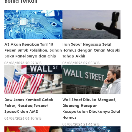
Berita Terkait
AS Akan Kenakan Tarif 15
Iran Sebut Negosiasi Selat
Persen untuk Polisilikon, Bahan
Hormuz dengan Oman Masuki
Baku Panel Surya dan Chip
Tahap Akhir
06/08/2026 20:59 WIB
06/08/2026 09:05 WIB
Dow Jones Kembali Cetak
Wall Street Dibuka Menguat,
Rekor, Nasdaq Terseret
Didorong Harapan
SpaceX dan AMD
Kesepakatan Dibukanya Selat
Hormuz
06/08/2026 06:10 WIB
05/08/2026 21:46 WIB