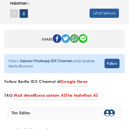
Halaman :
Lihat Semua
1
2
SHARE
Follow
Saluran Whatsapp IDX Channel
untuk Update
Follow
Berita Ekonomi
Follow Berita IDX Channel di
Google News
TAG:
Wall street
Bursa saham AS
The fed
Inflasi AS
Tim Editor