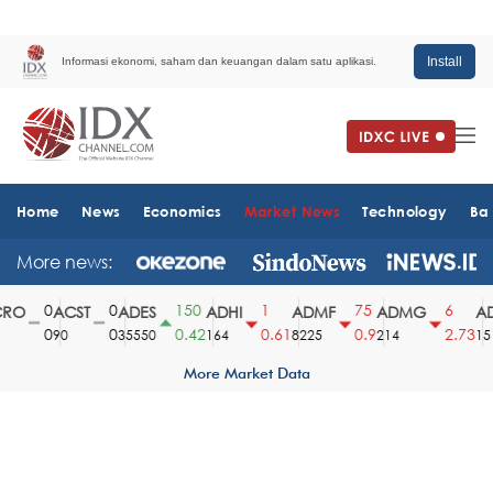
Install
Informasi ekonomi, saham dan keuangan dalam satu aplikasi.
Home
News
Economics
Market News
Technology
Ba
More news:
0
0
150
1
75
6
O
ACST
ADES
ADHI
ADMF
ADMG
AD
0
0
0.42
0.61
0.9
2.73
90
35550
164
8225
214
1510
More Market Data