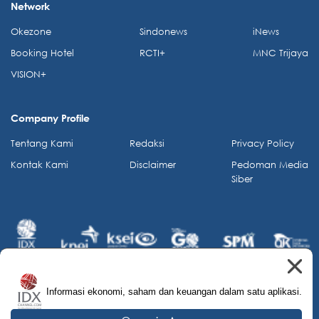
Network
Okezone
Sindonews
iNews
Booking Hotel
RCTI+
MNC Trijaya
VISION+
Company Profile
Tentang Kami
Redaksi
Privacy Policy
Kontak Kami
Disclaimer
Pedoman Media
Siber
Informasi ekonomi, saham dan keuangan dalam satu aplikasi.
© 2026 IDX Channel. All Rights Reserved.