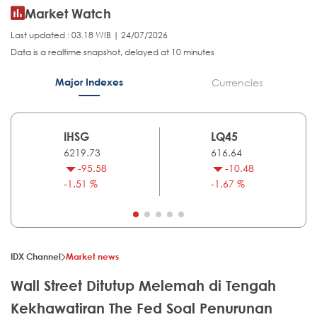
Market Watch
Last updated : 03.18 WIB | 24/07/2026
Data is a realtime snapshot, delayed at 10 minutes
Major Indexes
Currencies
IHSG
LQ45
6219.73
616.64
-95.58
-10.48
-1.51 %
-1.67 %
IDX Channel
Market news
Wall Street Ditutup Melemah di Tengah
Kekhawatiran The Fed Soal Penurunan