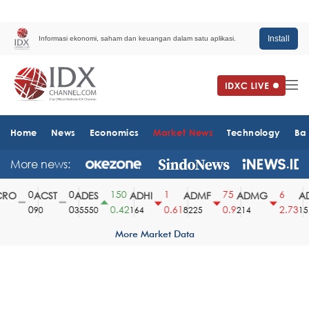
Install
Informasi ekonomi, saham dan keuangan dalam satu aplikasi.
Home
News
Economics
Market News
Technology
Ba
More news:
0
0
150
1
75
6
RO
ACST
ADES
ADHI
ADMF
ADMG
AD
0
0
0.42
0.61
0.9
2.73
90
35550
164
8225
214
1510
More Market Data