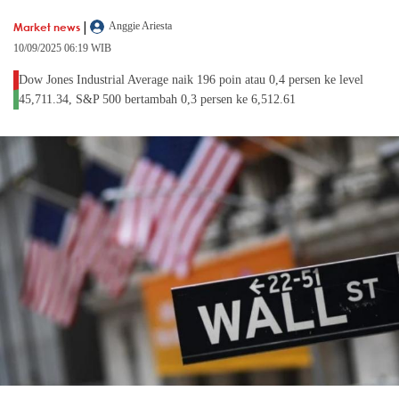
|
Market news
Anggie Ariesta
10/09/2025 06:19 WIB
Dow Jones Industrial Average naik 196 poin atau 0,4 persen ke level
45,711.34, S&P 500 bertambah 0,3 persen ke 6,512.61