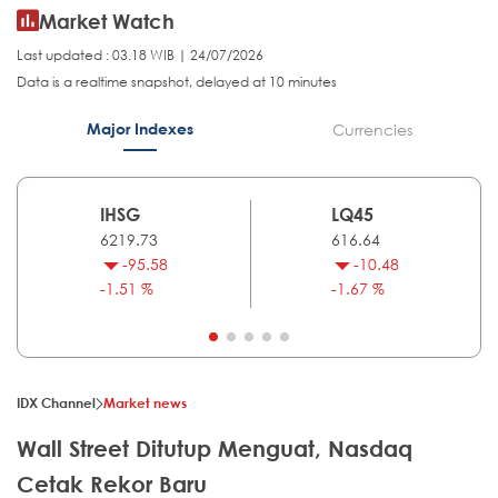
Market Watch
Last updated : 03.18 WIB | 24/07/2026
Data is a realtime snapshot, delayed at 10 minutes
Major Indexes
Currencies
IHSG
LQ45
6219.73
616.64
-95.58
-10.48
-1.51 %
-1.67 %
IDX Channel
Market news
Wall Street Ditutup Menguat, Nasdaq
Cetak Rekor Baru