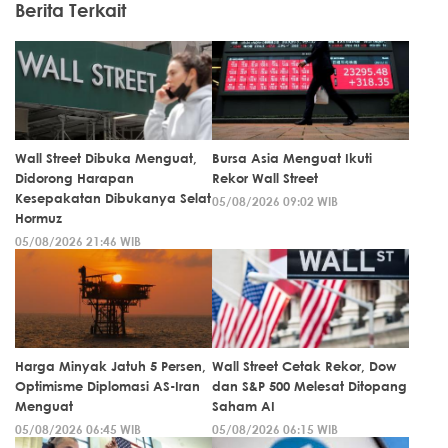
Berita Terkait
Wall Street Dibuka Menguat,
Bursa Asia Menguat Ikuti
Didorong Harapan
Rekor Wall Street
Kesepakatan Dibukanya Selat
05/08/2026 09:02 WIB
Hormuz
05/08/2026 21:46 WIB
Harga Minyak Jatuh 5 Persen,
Wall Street Cetak Rekor, Dow
Optimisme Diplomasi AS-Iran
dan S&P 500 Melesat Ditopang
Menguat
Saham AI
05/08/2026 06:45 WIB
05/08/2026 06:15 WIB