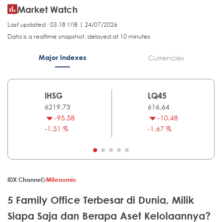
Market Watch
Last updated : 03.18 WIB | 24/07/2026
Data is a realtime snapshot, delayed at 10 minutes
Major Indexes
Currencies
IHSG
LQ45
6219.73
616.64
-95.58
-10.48
-1.51 %
-1.67 %
IDX Channel
Milenomic
5 Family Office Terbesar di Dunia, Milik
Siapa Saja dan Berapa Aset Kelolaannya?