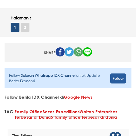
Halaman :
1
2
SHARE
Follow
Saluran Whatsapp IDX Channel
untuk Update
Follow
Berita Ekonomi
Follow Berita IDX Channel di
Google News
TAG:
Family Office
Bezos Expeditions
Walton Enterprises
Terbesar di Dunia
5 family office terbesar di dunia
Tim Editor