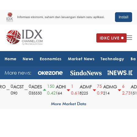
Install
Informasi ekonomi, saham dan keuangan dalam satu aplikasi.
Home
News
Economics
Market News
Technology
Ba
More news:
0
0
150
1
75
6
O
ACST
ADES
ADHI
ADMF
ADMG
ADM
0
0
0.42
0.61
0.9
2.73
90
35550
164
8225
214
1510
More Market Data