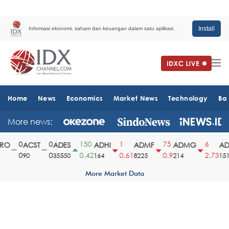
Install
Informasi ekonomi, saham dan keuangan dalam satu aplikasi.
Home
News
Economics
Market News
Technology
Ba
More news:
0
0
150
1
75
6
O
ACST
ADES
ADHI
ADMF
ADMG
ADM
0
0
0.42
0.61
0.9
2.73
90
35550
164
8225
214
1510
More Market Data