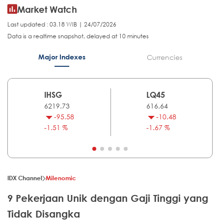
Market Watch
Last updated : 03.18 WIB | 24/07/2026
Data is a realtime snapshot, delayed at 10 minutes
Major Indexes
Currencies
IHSG
LQ45
6219.73
616.64
-95.58
-10.48
-1.51 %
-1.67 %
IDX Channel
Milenomic
9 Pekerjaan Unik dengan Gaji Tinggi yang
Tidak Disangka