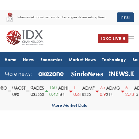
Install
Informasi ekonomi, saham dan keuangan dalam satu aplikasi.
Home
News
Economics
Market News
Technology
Ba
More news:
0
0
150
1
75
6
O
ACST
ADES
ADHI
ADMF
ADMG
AD
0
0
0.42
0.61
0.9
2.73
90
35550
164
8225
214
1510
More Market Data