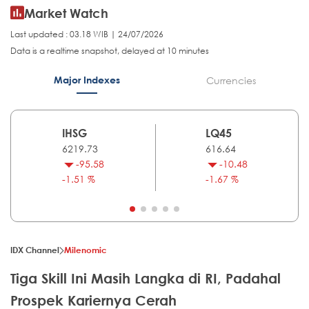
Market Watch
Last updated : 03.18 WIB | 24/07/2026
Data is a realtime snapshot, delayed at 10 minutes
Major Indexes
Currencies
IHSG
LQ45
6219.73
616.64
-95.58
-10.48
-1.51 %
-1.67 %
IDX Channel
Milenomic
Tiga Skill Ini Masih Langka di RI, Padahal
Prospek Kariernya Cerah