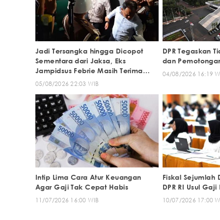
Jadi Tersangka hingga Dicopot
DPR Tegaskan T
Sementara dari Jaksa, Eks
dan Pemotongan
Jampidsus Febrie Masih Terima
04/08/2026 16:19 W
Setengah Gaji
05/08/2026 22:03 WIB
Intip Lima Cara Atur Keuangan
Fiskal Sejumlah 
Agar Gaji Tak Cepat Habis
DPR RI Usul Gaj
11/07/2026 16:00 WIB
10/07/2026 17:00 W