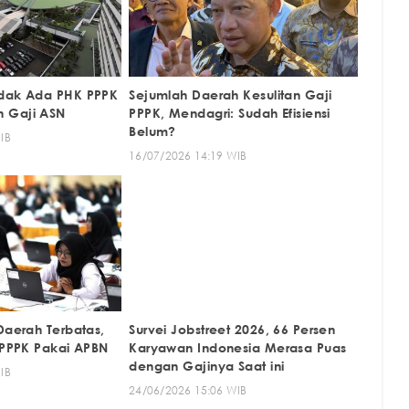
idak Ada PHK PPPK
Sejumlah Daerah Kesulitan Gaji
 Gaji ASN
PPPK, Mendagri: Sudah Efisiensi
Belum?
IB
16/07/2026 14:19 WIB
Daerah Terbatas,
Survei Jobstreet 2026, 66 Persen
i PPPK Pakai APBN
Karyawan Indonesia Merasa Puas
dengan Gajinya Saat ini
IB
24/06/2026 15:06 WIB