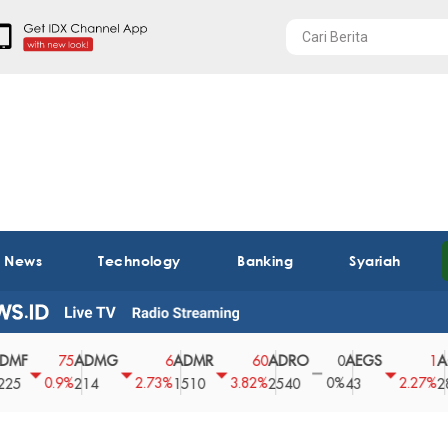
t News
Technology
Banking
Syariah
ADMG
ADMR
ADRO
AEGS
AGII
75
6
60
0
1
0.9%
2.73%
3.82%
0%
2.27%
214
1510
2540
43
2850