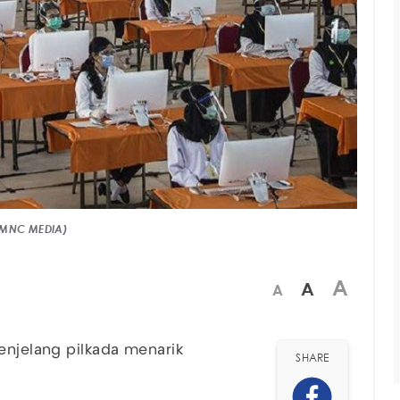
: MNC MEDIA)
A
A
A
njelang pilkada menarik
SHARE