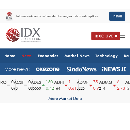
Install
Informasi ekonomi, saham dan keuangan dalam satu aplikasi.
Home
News
Economics
Market News
Technology
Ba
More news:
0
0
150
1
75
6
O
ACST
ADES
ADHI
ADMF
ADMG
AD
0
0
0.42
0.61
0.9
2.73
90
35550
164
8225
214
1510
More Market Data