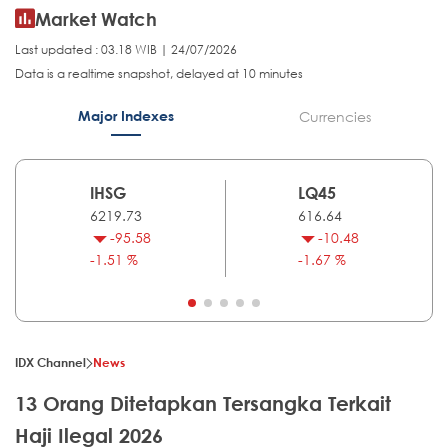
Market Watch
Last updated : 03.18 WIB | 24/07/2026
Data is a realtime snapshot, delayed at 10 minutes
Major Indexes
Currencies
IHSG
LQ45
6219.73
616.64
-95.58
-10.48
-1.51 %
-1.67 %
IDX Channel
News
13 Orang Ditetapkan Tersangka Terkait
Haji Ilegal 2026