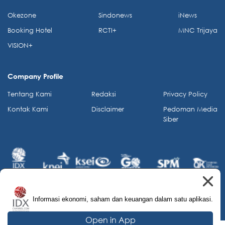
Okezone
Sindonews
iNews
Booking Hotel
RCTI+
MNC Trijaya
VISION+
Company Profile
Tentang Kami
Redaksi
Privacy Policy
Kontak Kami
Disclaimer
Pedoman Media
Siber
Informasi ekonomi, saham dan keuangan dalam satu aplikasi.
© 2026 IDX Channel. All Rights Reserved.
Open in App