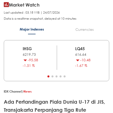
Market Watch
Last updated : 03.18 WIB | 24/07/2026
Data is a realtime snapshot, delayed at 10 minutes
Major Indexes
Currencies
IHSG
LQ45
6219.73
616.64
-95.58
-10.48
-1.51 %
-1.67 %
IDX Channel
News
Ada Pertandingan Piala Dunia U-17 di JIS,
Transjakarta Perpanjang Tiga Rute