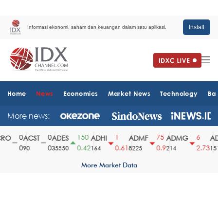
Install
Informasi ekonomi, saham dan keuangan dalam satu aplikasi.
Home
News
Economics
Market News
Technology
Ba
More news:
0
0
150
1
75
6
O
ACST
ADES
ADHI
ADMF
ADMG
AD
0
0
0.42
0.61
0.9
2.73
90
35550
164
8225
214
1510
More Market Data