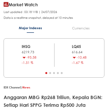
Market Watch
Last updated : 03.18 WIB | 24/07/2026
Data is a realtime snapshot, delayed at 10 minutes
Major Indexes
Currencies
IHSG
LQ45
6219.73
616.64
-95.58
-10.48
-1.51 %
-1.67 %
IDX Channel
News
Anggaran MBG Rp268 Triliun, Kepala BGN:
Setiap Hari SPPG Terima Rp500 Juta