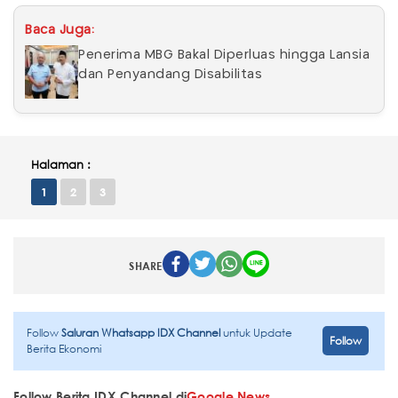
Baca Juga:
Penerima MBG Bakal Diperluas hingga Lansia
dan Penyandang Disabilitas
Halaman :
1
2
3
SHARE
Follow
Saluran Whatsapp IDX Channel
untuk Update
Follow
Berita Ekonomi
Follow Berita IDX Channel di
Google News