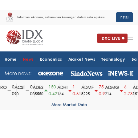
Install
Informasi ekonomi, saham dan keuangan dalam satu aplikasi.
Home
News
Economics
Market News
Technology
Ba
More news:
0
0
150
1
75
6
O
ACST
ADES
ADHI
ADMF
ADMG
AD
0
0
0.42
0.61
0.9
2.73
90
35550
164
8225
214
1510
More Market Data