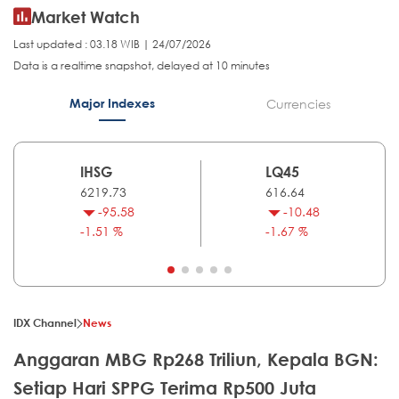
Market Watch
Last updated : 03.18 WIB | 24/07/2026
Data is a realtime snapshot, delayed at 10 minutes
Major Indexes
Currencies
IHSG
LQ45
6219.73
616.64
-95.58
-10.48
-1.51 %
-1.67 %
IDX Channel
News
Anggaran MBG Rp268 Triliun, Kepala BGN:
Setiap Hari SPPG Terima Rp500 Juta