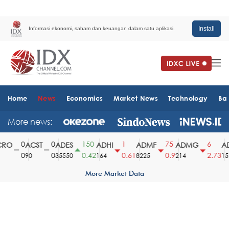
Install
Informasi ekonomi, saham dan keuangan dalam satu aplikasi.
Home
News
Economics
Market News
Technology
Ba
More news:
0
0
150
1
75
6
RO
ACST
ADES
ADHI
ADMF
ADMG
AD
0
0
0.42
0.61
0.9
2.73
90
35550
164
8225
214
151
More Market Data