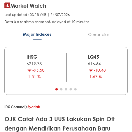
Market Watch
Last updated : 03.18 WIB | 24/07/2026
Data is a realtime snapshot, delayed at 10 minutes
Major Indexes
Currencies
IHSG
LQ45
6219.73
616.64
-95.58
-10.48
-1.51 %
-1.67 %
IDX Channel
Syariah
OJK Catat Ada 3 UUS Lakukan Spin Off
dengan Mendirikan Perusahaan Baru