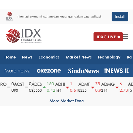
Install
Informasi ekonomi, saham dan keuangan dalam satu aplikasi.
Home
News
Economics
Market News
Technology
Ba
More news:
0
0
150
1
75
6
O
ACST
ADES
ADHI
ADMF
ADMG
AD
0
0
0.42
0.61
0.9
2.73
90
35550
164
8225
214
1510
More Market Data