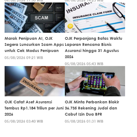
Marak Penipuan AI, OJK
OJK Perpanjang Batas Waktu
Segera Luncurkan Scam Apps
Laporan Rencana Bisnis
untuk Cek Modus Penipuan
Asuransi hingga 31 Agustus
2026
05/08/2026 09:21 WIB
05/08/2026 05:43 WIB
OJK Catat Aset Asuransi
OJK Minta Perbankan Blokir
Tembus Rp1.184 Triliun per Juni
36.735 Rekening Judol dan
2026
Cabut Izin Dua BPR
05/08/2026 03:40 WIB
05/08/2026 01:31 WIB