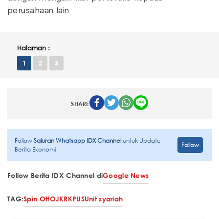
perusahaan lain.
Halaman :
1
2
3
SHARE
Follow
Saluran Whatsapp IDX Channel
untuk Update
Follow
Berita Ekonomi
Follow Berita IDX Channel di
Google News
TAG:
Spin Off
OJK
RKPUS
Unit syariah