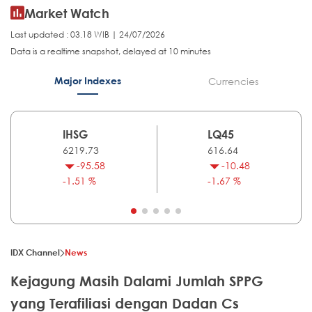
Market Watch
Last updated : 03.18 WIB | 24/07/2026
Data is a realtime snapshot, delayed at 10 minutes
Major Indexes
Currencies
IHSG
LQ45
6219.73
616.64
-95.58
-10.48
-1.51 %
-1.67 %
IDX Channel
News
Kejagung Masih Dalami Jumlah SPPG
yang Terafiliasi dengan Dadan Cs