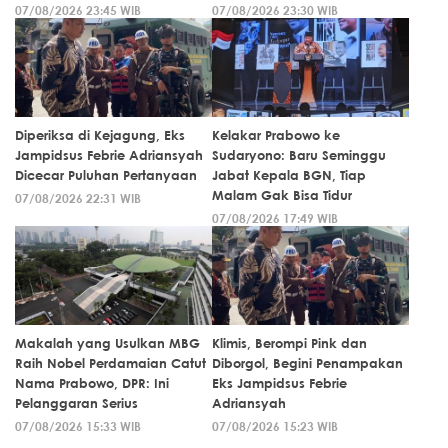
07/08/2026 23:45 WIB
07/08/2026 23:30 WIB
Diperiksa di Kejagung, Eks
Kelakar Prabowo ke
Jampidsus Febrie Adriansyah
Sudaryono: Baru Seminggu
Dicecar Puluhan Pertanyaan
Jabat Kepala BGN, Tiap
Malam Gak Bisa Tidur
07/08/2026 22:31 WIB
07/08/2026 17:49 WIB
Makalah yang Usulkan MBG
Klimis, Berompi Pink dan
Raih Nobel Perdamaian Catut
Diborgol, Begini Penampakan
Nama Prabowo, DPR: Ini
Eks Jampidsus Febrie
Pelanggaran Serius
Adriansyah
07/08/2026 15:33 WIB
07/08/2026 15:23 WIB