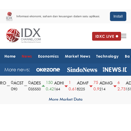
Install
Informasi ekonomi, saham dan keuangan dalam satu aplikasi.
Home
News
Economics
Market News
Technology
Ba
More news:
0
0
150
1
75
6
O
ACST
ADES
ADHI
ADMF
ADMG
AD
0
0
0.42
0.61
0.9
2.73
90
35550
164
8225
214
1510
More Market Data