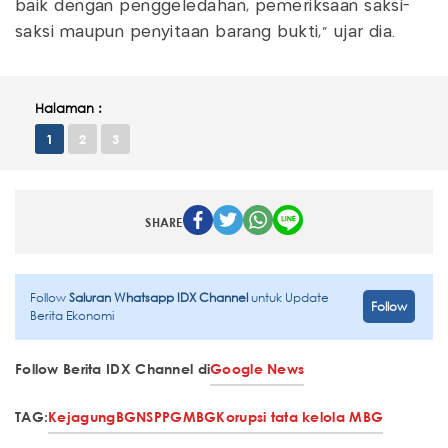
baik dengan penggeledahan, pemeriksaan saksi-
saksi maupun penyitaan barang bukti,” ujar dia.
Halaman :
1
2
3
SHARE
Follow
Saluran Whatsapp IDX Channel
untuk Update
Follow
Berita Ekonomi
Follow Berita IDX Channel di
Google News
TAG:
Kejagung
BGN
SPPG
MBG
Korupsi tata kelola MBG