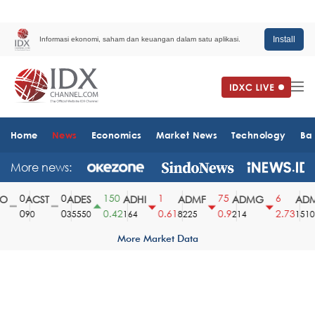
Install
Informasi ekonomi, saham dan keuangan dalam satu aplikasi.
Home
News
Economics
Market News
Technology
Ba
More news:
0
0
150
1
75
6
ACST
ADES
ADHI
ADMF
ADMG
ADM
0
0
0.42
0.61
0.9
2.73
90
35550
164
8225
214
1510
More Market Data