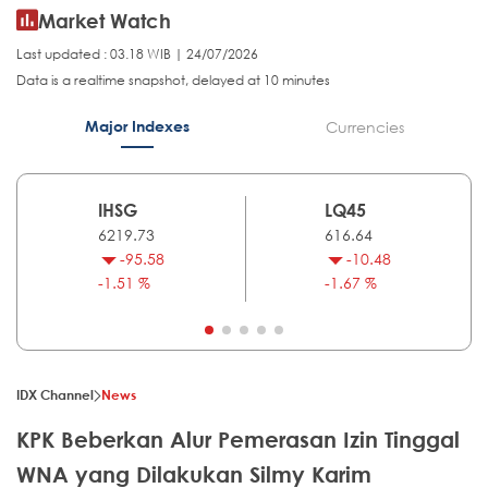
Market Watch
Last updated : 03.18 WIB | 24/07/2026
Data is a realtime snapshot, delayed at 10 minutes
Major Indexes
Currencies
IHSG
LQ45
6219.73
616.64
-95.58
-10.48
-1.51 %
-1.67 %
IDX Channel
News
KPK Beberkan Alur Pemerasan Izin Tinggal
WNA yang Dilakukan Silmy Karim