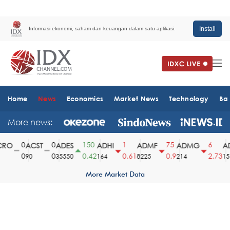
Install
Informasi ekonomi, saham dan keuangan dalam satu aplikasi.
Home
News
Economics
Market News
Technology
Ba
More news:
0
0
150
1
75
6
RO
ACST
ADES
ADHI
ADMF
ADMG
AD
0
0
0.42
0.61
0.9
2.73
90
35550
164
8225
214
1510
More Market Data