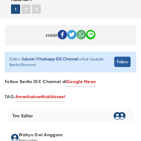
1
2
3
SHARE
Follow
Saluran Whatsapp IDX Channel
untuk Update
Follow
Berita Ekonomi
Follow Berita IDX Channel di
Google News
TAG:
Amerika
Iran
Nuklir
Israel
Tim Editor
Wahyu Dwi Anggoro
Reporter