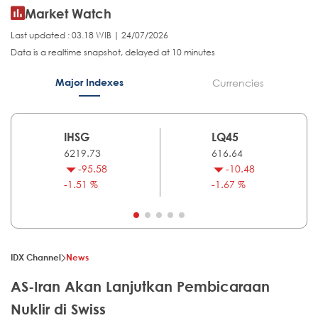
Market Watch
Last updated : 03.18 WIB | 24/07/2026
Data is a realtime snapshot, delayed at 10 minutes
Major Indexes
Currencies
IHSG
LQ45
6219.73
616.64
-95.58
-10.48
-1.51 %
-1.67 %
IDX Channel
News
AS-Iran Akan Lanjutkan Pembicaraan
Nuklir di Swiss