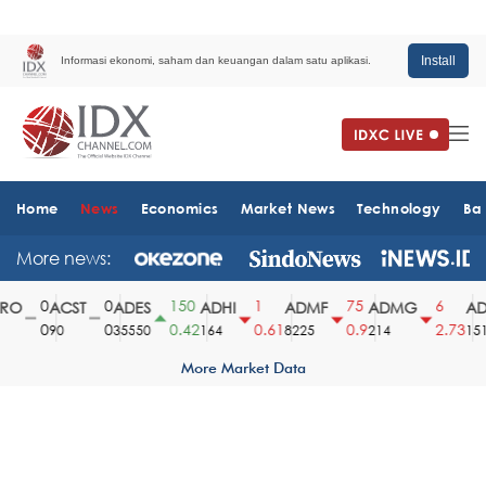
Install
Informasi ekonomi, saham dan keuangan dalam satu aplikasi.
Home
News
Economics
Market News
Technology
Ba
More news:
0
0
150
1
75
6
O
ACST
ADES
ADHI
ADMF
ADMG
ADM
0
0
0.42
0.61
0.9
2.73
90
35550
164
8225
214
1510
More Market Data