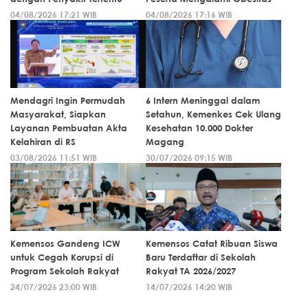
04/08/2026 17:21 WIB
04/08/2026 17:16 WIB
Mendagri Ingin Permudah
6 Intern Meninggal dalam
Masyarakat, Siapkan
Setahun, Kemenkes Cek Ulang
Layanan Pembuatan Akta
Kesehatan 10.000 Dokter
Kelahiran di RS
Magang
03/08/2026 11:51 WIB
30/07/2026 09:15 WIB
Kemensos Gandeng ICW
Kemensos Catat Ribuan Siswa
untuk Cegah Korupsi di
Baru Terdaftar di Sekolah
Program Sekolah Rakyat
Rakyat TA 2026/2027
24/07/2026 23:00 WIB
14/07/2026 14:20 WIB