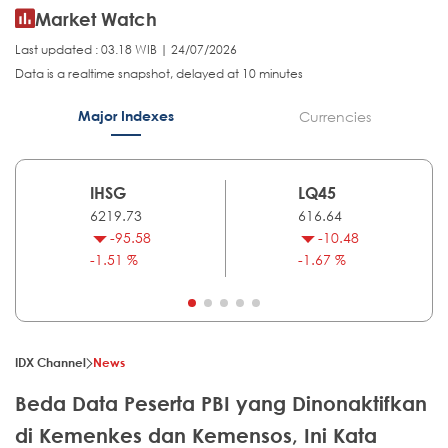
Market Watch
Last updated : 03.18 WIB | 24/07/2026
Data is a realtime snapshot, delayed at 10 minutes
Major Indexes
Currencies
IHSG
LQ45
6219.73
616.64
-95.58
-10.48
-1.51 %
-1.67 %
IDX Channel
News
Beda Data Peserta PBI yang Dinonaktifkan
di Kemenkes dan Kemensos, Ini Kata