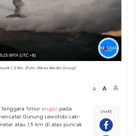
lkanik 1,5 Km. (Foto: iNews Media Group)
A
A
A
a Tenggara Timur
erupsi
pada
SHARE
encatat Gunung Lewotobi Laki-
meter atau 1,5 Km di atas puncak