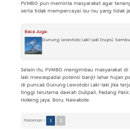
PVMBG pun meminta masyarakat agar tenan
serta tidak mempercayai isu-isu yang tidak j
Baca Juga:
Gunung Lewotobi Laki-Laki Erupsi, Semb
Selain itu, PVMBG mengimbau masyarakat di 
laki mewaspadai potensi banjir lahar hujan 
di puncak Gunung Lewotobi Laki-laki jika terj
tinggi terutama daerah Dulipali, Padang Pasir,
Hokeng jaya, Boru, Nawakote.
Halaman :
1
2