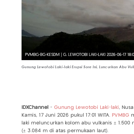
Gunung Lewotobi Laki-laki Erupsi Sore Ini, Luncurkan Abu Vu
IDXChannel
-
Gunung Lewotobi Laki-laki
, Nus
Kamis, 17 Juni 2026 pukul 17:01 WITA.
PVMBG
m
laki meluncurkan kolom abu vulkanis ± 1.500 
(± 3.084 m di atas permukaan laut).