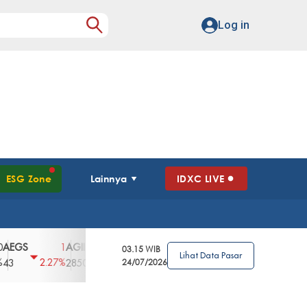
Log in
ESG Zone
Lainnya
IDXC LIVE
S
AGII
AGRO
AGRS
AHAP
AIMS
1
100
4
0
2
03.15 WIB
Lihat Data Pasar
2.27%
3.39%
2.63%
0%
2.04%
2850
148
24/07/2026
62
96
360