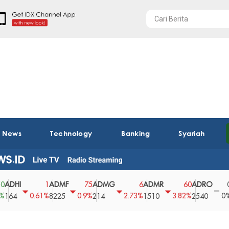
t News
Technology
Banking
Syariah
I
ADMF
ADMG
ADMR
ADRO
AEG
1
75
6
60
0
0.61%
0.9%
2.73%
3.82%
0%
8225
214
1510
2540
43