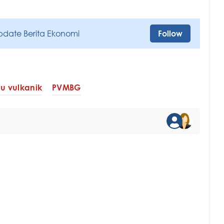
pdate Berita Ekonomi
Follow
u vulkanik
PVMBG