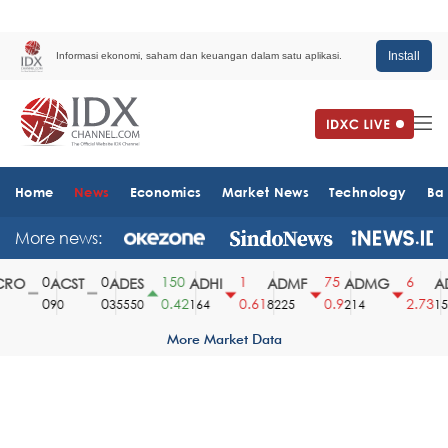
Install
Informasi ekonomi, saham dan keuangan dalam satu aplikasi.
Home
News
Economics
Market News
Technology
Ba
More news:
0
0
150
1
75
6
RO
ACST
ADES
ADHI
ADMF
ADMG
AD
0
0
0.42
0.61
0.9
2.73
90
35550
164
8225
214
151
More Market Data