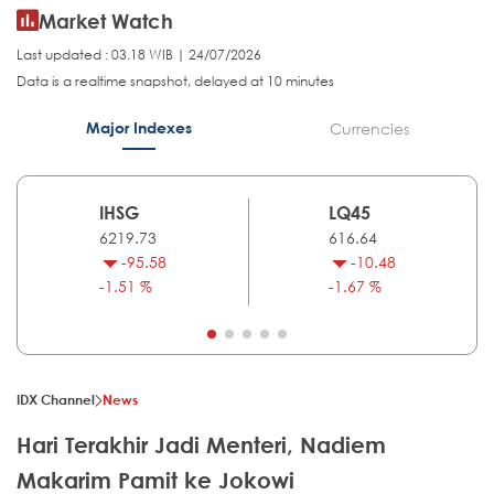
Market Watch
Last updated : 03.18 WIB | 24/07/2026
Data is a realtime snapshot, delayed at 10 minutes
Major Indexes
Currencies
IHSG
LQ45
6219.73
616.64
-95.58
-10.48
-1.51 %
-1.67 %
IDX Channel
News
Hari Terakhir Jadi Menteri, Nadiem
Makarim Pamit ke Jokowi