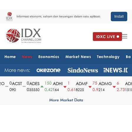
Install
Informasi ekonomi, saham dan keuangan dalam satu aplikasi.
Home
News
Economics
Market News
Technology
Ba
More news:
0
0
150
1
75
6
O
ACST
ADES
ADHI
ADMF
ADMG
ADM
0
0
0.42
0.61
0.9
2.73
90
35550
164
8225
214
1510
More Market Data