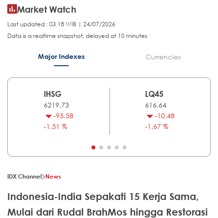
Market Watch
Last updated : 03.18 WIB | 24/07/2026
Data is a realtime snapshot, delayed at 10 minutes
Major Indexes
Currencies
IHSG
LQ45
6219.73
616.64
-95.58
-10.48
-1.51 %
-1.67 %
IDX Channel
News
Indonesia-India Sepakati 15 Kerja Sama,
Mulai dari Rudal BrahMos hingga Restorasi