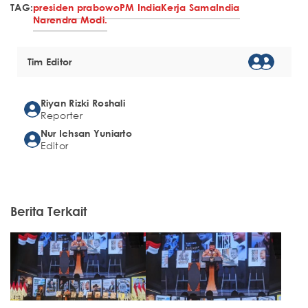
TAG:
presiden prabowo
PM India
Kerja Sama
India
Narendra Modi.
Tim Editor
Riyan Rizki Roshali
Reporter
Nur Ichsan Yuniarto
Editor
Berita Terkait