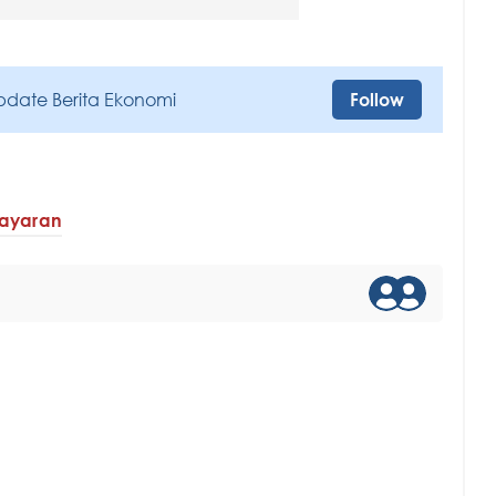
pdate Berita Ekonomi
Follow
layaran