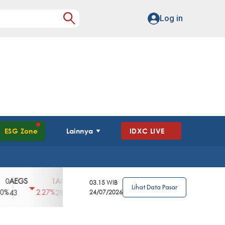
Log in
ESG Zone
Lainnya
IDXC LIVE
GS
AGII
AGRO
AGRS
AHAP
AIM
1
100
4
0
2
03.15 WIB
Lihat Data Pasar
2.27%
3.39%
2.63%
0%
2.04%
2850
148
24/07/2026
62
96
360