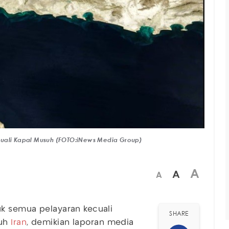
cuali Kapal Musuh (FOTO:iNews Media Group)
A
A
A
k semua pelayaran kecuali
SHARE
suh
Iran
, demikian laporan media