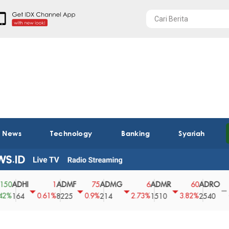
t News
Technology
Banking
Syariah
HI
ADMF
ADMG
ADMR
ADRO
AE
1
75
6
60
0
0.61%
0.9%
2.73%
3.82%
0%
4
8225
214
1510
2540
43