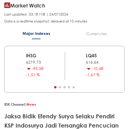
Market Watch
Last updated : 03.18 WIB | 24/07/2026
Data is a realtime snapshot, delayed at 10 minutes
Major Indexes
Currencies
IHSG
LQ45
6219.73
616.64
-95.58
-10.48
-1.51 %
-1.67 %
IDX Channel
News
Jaksa Bidik Efendy Surya Selaku Pendiri
KSP Indosurya Jadi Tersangka Pencucian