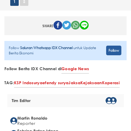
1
2
SHARE
Follow
Saluran Whatsapp IDX Channel
untuk Update
Follow
Berita Ekonomi
Follow Berita IDX Channel di
Google News
TAG:
KSP Indosurya
efendy surya
Jaksa
Kejaksaan
Koperasi
Tim Editor
Martin Ronaldo
Reporter
Febrina Ratna Istana