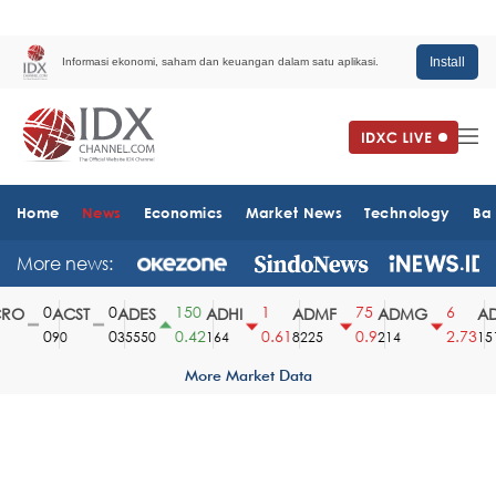
Install
Informasi ekonomi, saham dan keuangan dalam satu aplikasi.
Home
News
Economics
Market News
Technology
Ba
More news:
0
0
150
1
75
6
O
ACST
ADES
ADHI
ADMF
ADMG
AD
0
0
0.42
0.61
0.9
2.73
90
35550
164
8225
214
1510
More Market Data