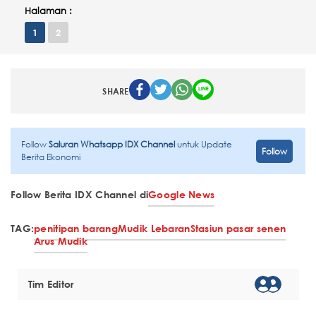
Halaman :
1
2
SHARE
Follow
Saluran Whatsapp IDX Channel
untuk Update
Follow
Berita Ekonomi
Follow Berita IDX Channel di
Google News
TAG:
penitipan barang
Mudik Lebaran
Stasiun pasar senen
Arus Mudik
Tim Editor