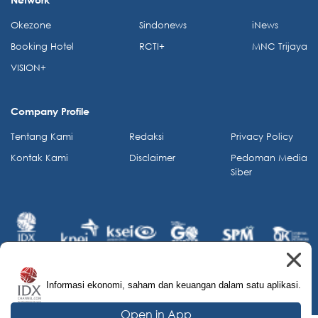
Okezone
Sindonews
iNews
Booking Hotel
RCTI+
MNC Trijaya
VISION+
Company Profile
Tentang Kami
Redaksi
Privacy Policy
Kontak Kami
Disclaimer
Pedoman Media
Siber
Informasi ekonomi, saham dan keuangan dalam satu aplikasi.
© 2026 IDX Channel. All Rights Reserved.
Open in App