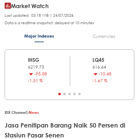
Market Watch
Last updated : 03.18 WIB | 24/07/2026
Data is a realtime snapshot, delayed at 10 minutes
Major Indexes
Currencies
IHSG
LQ45
6219.73
616.64
-95.58
-10.48
-1.51 %
-1.67 %
IDX Channel
News
Jasa Penitipan Barang Naik 50 Persen di
Stasiun Pasar Senen