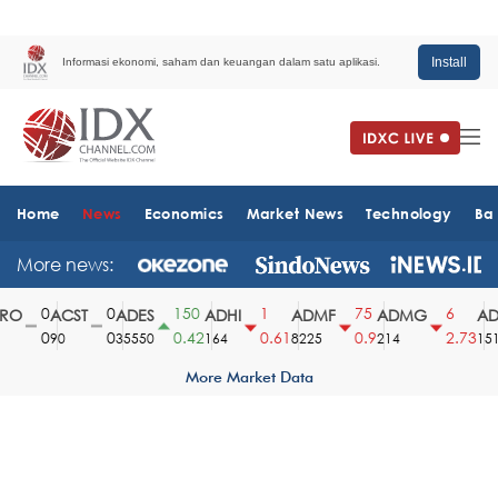
Install
Informasi ekonomi, saham dan keuangan dalam satu aplikasi.
Home
News
Economics
Market News
Technology
Ba
More news:
0
0
150
1
75
6
O
ACST
ADES
ADHI
ADMF
ADMG
ADM
0
0
0.42
0.61
0.9
2.73
90
35550
164
8225
214
1510
More Market Data