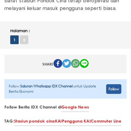
barat Stasiun Pondok Cina tetap beroperasi dan
melayani keluar masuk pengguna seperti biasa.
Halaman :
1
2
SHARE
Follow
Saluran Whatsapp IDX Channel
untuk Update
Follow
Berita Ekonomi
Follow Berita IDX Channel di
Google News
TAG:
Stasiun pondok cina
KAI
Pengguna KAI
Commuter Line