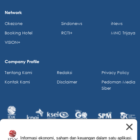
Network
Okezone
Sindonews
iNews
Booking Hotel
RCTI+
MNC Trijaya
VISION+
Company Profile
Tentang Kami
Redaksi
Privacy Policy
Kontak Kami
Disclaimer
Pedoman Media
Siber
Informasi ekonomi, saham dan keuangan dalam satu aplikasi.
© 2026 IDX Channel. All Rights Reserved.