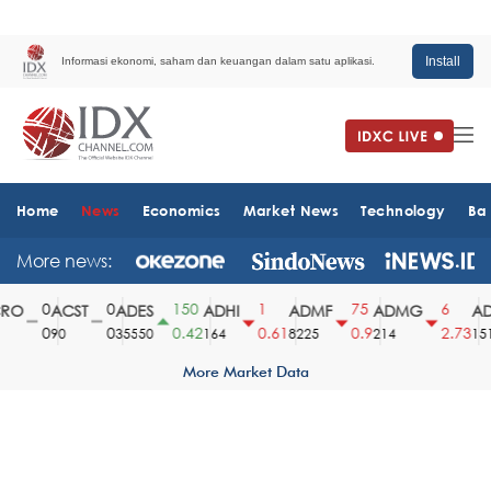
Install
Informasi ekonomi, saham dan keuangan dalam satu aplikasi.
Home
News
Economics
Market News
Technology
Ba
More news:
0
0
150
1
75
6
O
ACST
ADES
ADHI
ADMF
ADMG
AD
0
0
0.42
0.61
0.9
2.73
90
35550
164
8225
214
1510
More Market Data