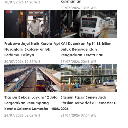
Kalimantan
30/07/2026 14:20 WIB
30/07/2026 13:05 WIB
Prabowo Jajal Naik Kereta Api
KAI Kucurkan Rp14,88 Triliun
Nusantara Explorer untuk
untuk Renovasi dan
Pertama Kalinya
Pengadaan Kereta Baru
30/07/2026 12:52 WIB
27/07/2026 20:49 WIB
Stasiun Bekasi Layani 12 Juta
Stasiun Pasar Senen Jadi
Pergerakan Penumpang
Stasiun Terpadat di Semester I-
Kereta Selama Semester I-2026
2026
26/07/2026 02:02 WIB
21/07/2026 07:34 WIB