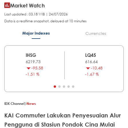
Market Watch
Last updated : 03.18 WIB | 24/07/2026
Data is a realtime snapshot, delayed at 10 minutes
Major Indexes
Currencies
IHSG
LQ45
6219.73
616.64
-95.58
-10.48
-1.51 %
-1.67 %
IDX Channel
News
KAI Commuter Lakukan Penyesuaian Alur
Pengguna di Stasiun Pondok Cina Mulai