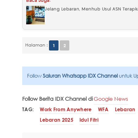
Baca Juga:
Jelang Lebaran, Menhub Usul ASN Terapk
Halaman :
1
2
Follow
Saluran Whatsapp IDX Channel
untuk U
Follow Berita IDX Channel di
Google News
TAG:
Work From Anywhere
WFA
Lebaran
Lebaran 2025
Idul Fitri