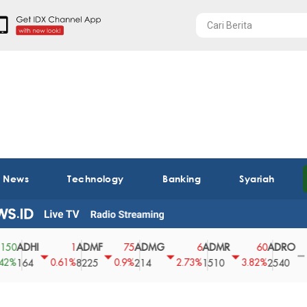
t News
Technology
Banking
Syariah
DHI
ADMF
ADMG
ADMR
ADRO
A
1
75
6
60
0
0.61%
0.9%
2.73%
3.82%
0%
64
8225
214
1510
2540
43