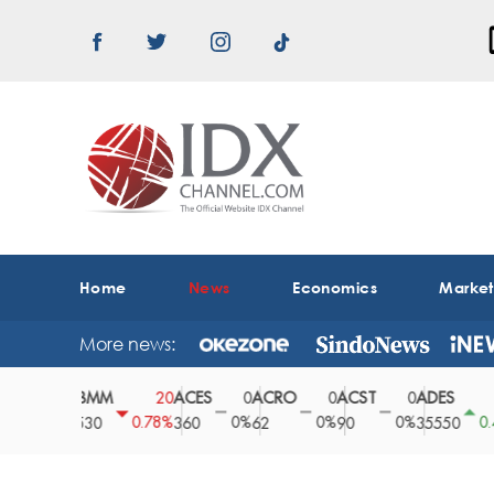
Home
News
Economics
Marke
More news:
ABMM
ACES
ACRO
ACST
ADES
A
0
20
0
0
0
150
0%
0.78%
0%
0%
0%
0.42%
2530
360
62
90
35550
1