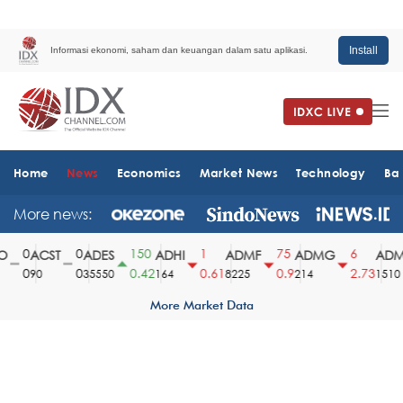
Install
Informasi ekonomi, saham dan keuangan dalam satu aplikasi.
Home
News
Economics
Market News
Technology
Ba
More news:
0
0
150
1
75
6
ACST
ADES
ADHI
ADMF
ADMG
ADMR
0
0
0.42
0.61
0.9
2.73
90
35550
164
8225
214
1510
More Market Data