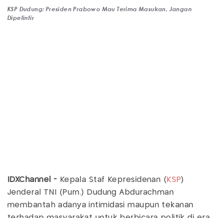
KSP Dudung: Presiden Prabowo Mau Terima Masukan, Jangan
Dipelintir
IDXChannel -
Kepala Staf Kepresidenan (
KSP
)
Jenderal TNI (Purn.) Dudung Abdurachman
membantah adanya intimidasi maupun tekanan
terhadap masyarakat untuk berbicara politik di era