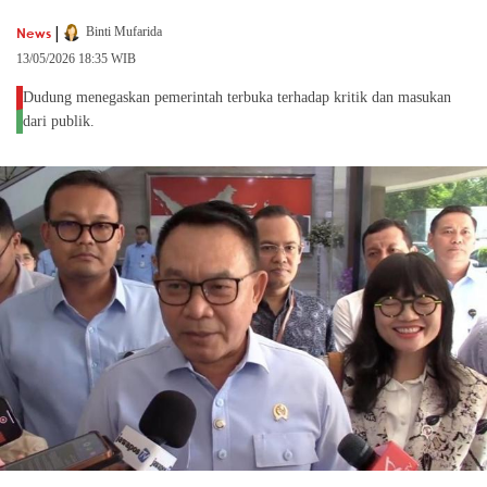
|
News
Binti Mufarida
13/05/2026 18:35 WIB
Dudung menegaskan pemerintah terbuka terhadap kritik dan masukan
dari publik.