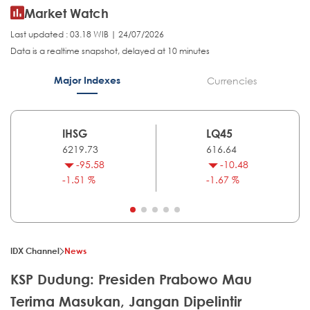
Market Watch
Last updated : 03.18 WIB | 24/07/2026
Data is a realtime snapshot, delayed at 10 minutes
Major Indexes
Currencies
IHSG
LQ45
6219.73
616.64
-95.58
-10.48
-1.51 %
-1.67 %
IDX Channel
News
KSP Dudung: Presiden Prabowo Mau
Terima Masukan, Jangan Dipelintir