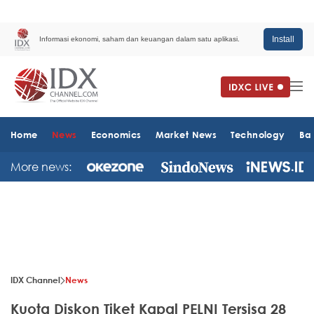
Install
Informasi ekonomi, saham dan keuangan dalam satu aplikasi.
Home
News
Economics
Market News
Technology
Ba
More news:
IDX Channel
News
Kuota Diskon Tiket Kapal PELNI Tersisa 28