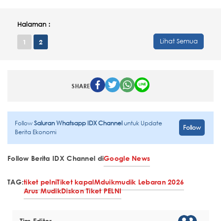
Halaman :
Lihat Semua
1
2
SHARE
Follow
Saluran Whatsapp IDX Channel
untuk Update
Follow
Berita Ekonomi
Follow Berita IDX Channel di
Google News
TAG:
tiket pelni
Tiket kapal
Mduik
mudik Lebaran 2026
Arus Mudik
Diskon Tiket PELNI
Tim Editor