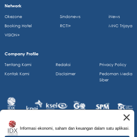
Network
Okezone
Sindonews
iNews
Booking Hotel
RCTI+
MNC Trijaya
VISION+
Company Profile
Tentang Kami
Redaksi
Privacy Policy
Kontak Kami
Disclaimer
Pedoman Media
Siber
Informasi ekonomi, saham dan keuangan dalam satu aplikasi.
© 2026 IDX Channel. All Rights Reserved.