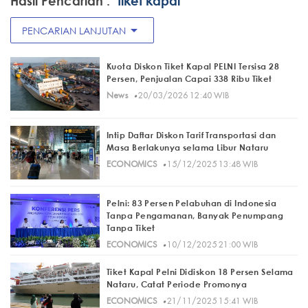
Hasil Pencarian :
"tiket kapal"
arrow_drop_down
PENCARIAN LANJUTAN
Kuota Diskon Tiket Kapal PELNI Tersisa 28
Persen, Penjualan Capai 338 Ribu Tiket
·
News
20/03/2026 12:40 WIB
Intip Daftar Diskon Tarif Transportasi dan
Masa Berlakunya selama Libur Nataru
·
ECONOMICS
15/12/2025 13:48 WIB
Pelni: 83 Persen Pelabuhan di Indonesia
Tanpa Pengamanan, Banyak Penumpang
Tanpa Tiket
·
ECONOMICS
10/12/2025 21:00 WIB
Tiket Kapal Pelni Didiskon 18 Persen Selama
Nataru, Catat Periode Promonya
·
ECONOMICS
21/11/2025 15:41 WIB