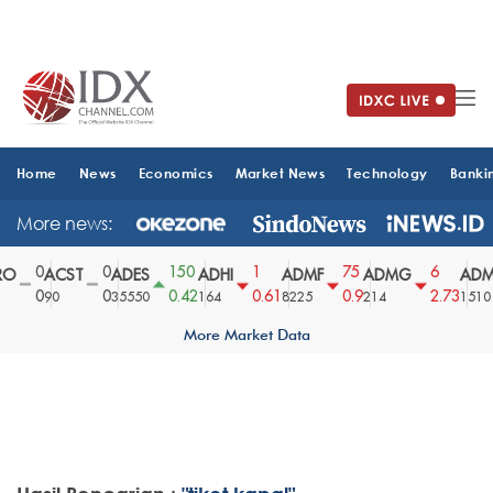
Home
News
Economics
Market News
Technology
Banki
More news:
0
0
150
1
75
6
O
ACST
ADES
ADHI
ADMF
ADMG
ADM
0
0
0.42
0.61
0.9
2.73
90
35550
164
8225
214
1510
More Market Data