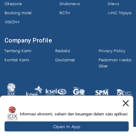
Okezone
Sindonews
iNews
Booking Hotel
RCTI+
MNC Trijaya
VISION+
Company Profile
Tentang Kami
Redaksi
Privacy Policy
Kontak Kami
Disclaimer
Pedoman Media
Siber
Informasi ekonomi, saham dan keuangan dalam satu aplikasi.
© 2026 IDX Channel. All Rights Reserved.
Open in App